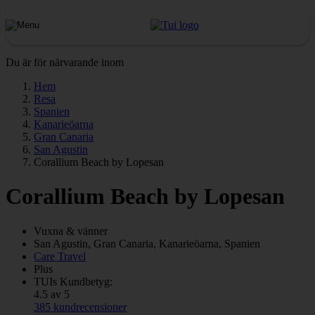
Du är för närvarande inom
Hem
Resa
Spanien
Kanarieöarna
Gran Canaria
San Agustin
Corallium Beach by Lopesan
Corallium Beach by Lopesan
Vuxna & vänner
San Agustin, Gran Canaria, Kanarieöarna, Spanien
Care Travel
Plus
TUIs Kundbetyg:
4.5 av 5
385 kundrecensioner