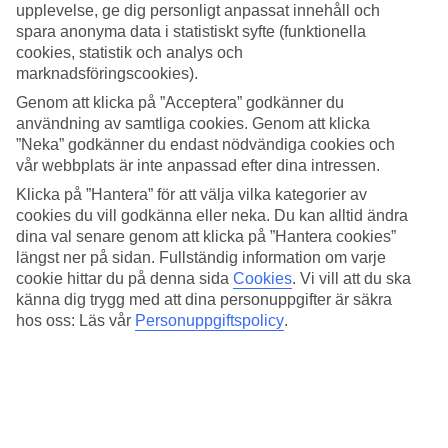
upplevelse, ge dig personligt anpassat innehåll och
Corallium Beach by Lopesan passar dig som är ute efter en
spara anonyma data i statistiskt syfte (funktionella
avkopplande semester. Här kan du njuta av god mat, dryck och
cookies, statistik och analys och
levande musik på kvällarna. Frukostbuffé ingår och som tillval finns
marknadsföringscookies).
halv-, helpension och All Inclusive att boka.
Genom att klicka på ”Acceptera” godkänner du
À la carte med havsutsikt
användning av samtliga cookies. Genom att klicka
”Neka” godkänner du endast nödvändiga cookies och
I hotellets à la carte-restaurang
Mediterraneum
kan du äta middag
vår webbplats är inte anpassad efter dina intressen.
samtidigt som du ser solen gå ner över havet. Huvudrestaurangen
The Food Garden
serverar bufféer och har temamiddagar alla
Klicka på ”Hantera” för att välja vilka kategorier av
kvällar i veckan. I snackbaren som också heter
Mediterraneum
cookies du vill godkänna eller neka. Du kan alltid ändra
serveras enklare rätter, sallader, kaffe och tilltugg under dagtid.
dina val senare genom att klicka på ”Hantera cookies”
längst ner på sidan. Fullständig information om varje
Trädgård med två pooler
cookie hittar du på denna sida
Cookies
.
Vi vill att du ska
känna dig trygg med att dina personuppgifter är säkra
I den lummiga trädgården ligger hotellets två pooler omgivna av
hos oss: Läs vår
Personuppgiftspolicy
.
palmer och solstolar. Avkoppling och massage får du i de två
bubbelpoolerna och vill du ha något att dricka så finns en poolbar.
Hotellet välkomnar gäster över 18 år.
Antal rum : 210
Snabbfakta