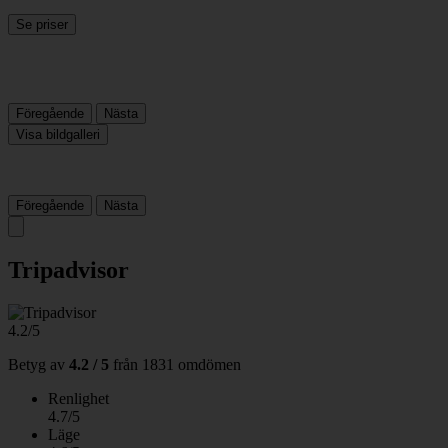
Se priser
Föregående
Nästa
Visa bildgalleri
Föregående
Nästa
Tripadvisor
4.2/5
Betyg av
4.2 / 5
från
1831 omdömen
Renlighet
4.7/5
Läge