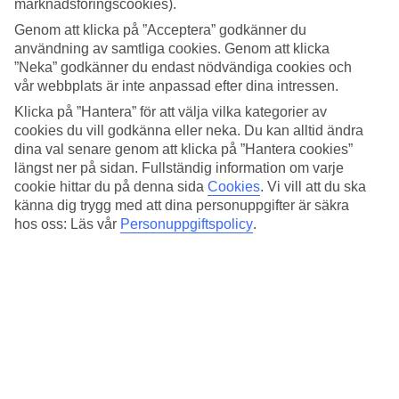
marknadsföringscookies).
avkopplande.
Genom att klicka på ”Acceptera” godkänner du
Pool och barnklubb
användning av samtliga cookies. Genom att klicka
”Neka” godkänner du endast nödvändiga cookies och
Poolområdet fungerar som ett nav för hela hotellområdet. Här finns
vår webbplats är inte anpassad efter dina intressen.
även en splashpark med vattensprutande figurer och den
imternationella barnklubben Orugo Club.
Klicka på ”Hantera” för att välja vilka kategorier av
cookies du vill godkänna eller neka. Du kan alltid ändra
Spa och gym
dina val senare genom att klicka på ”Hantera cookies”
längst ner på sidan. Fullständig information om varje
Föredrar du att koppla av finns ett modernt spa som erbjuder jacuzzi,
cookie hittar du på denna sida
Cookies
.
Vi vill att du ska
massage och olika behandlingar. För den aktive finns det både gym
känna dig trygg med att dina personuppgifter är säkra
på hotellet och tennisbana på systerhotellet Cordial Mogan Playa.
hos oss: Läs vår
Personuppgiftspolicy
.
Underhållning erbjuds fem kvällar i veckan.
Antal lägenheter : 303
Snabbfakta
Bad/strand
700 m
Utomhuspool/Barnpool
Ja/Ja