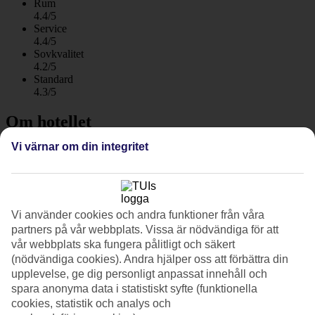
Rum
4.4/5
Service
4.4/5
Sovkvalitet
4.2/5
Standard
4.3/5
Om hotellet
Vi värnar om din integritet
3*
Officiell klassificering
WiFi
Care Travel
Vi använder cookies och andra funktioner från våra
Familjevänligt med pool
partners på vår webbplats. Vissa är nödvändiga för att
Lägenhetshotellet Cordial Mogan Valle har ett bra läge i utkanten av
vår webbplats ska fungera pålitligt och säkert
Puerto de Mogan. Hotellet är byggt i terrasser längs med
(nödvändiga cookies). Andra hjälper oss att förbättra din
bergsluttningen och de stora balkongerna vetter mot poolområdet.
upplevelse, ge dig personligt anpassat innehåll och
Till sandstranden promenerar du på ungefär en kvart.
spara anonyma data i statistiskt syfte (funktionella
cookies, statistik och analys och
Även om det här finns runt 300 lägenheter är atmosfären lugn och