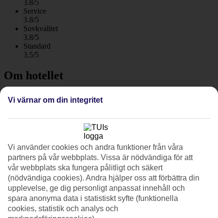
3.8/5
Service
3.8/5
Sovkvalitet
3.8/5
Standard
3.5/5
Om hotellet
4*
Vi värnar om din integritet
Officiell klassificering
All Inclusive och vattenland
Hotel LIVVO Costa Taurito har ett härligt läge bara några hundra
Vi använder cookies och andra funktioner från våra
meter från sandstranden i Playa Taurito. På hotellet finns pooler och
partners på vår webbplats. Vissa är nödvändiga för att
All Inclusive med buffémåltider ingår. Dessutom ingår också
vår webbplats ska fungera pålitligt och säkert
obegränsat med bad på Playa Tauritos stora vattenpark!
(nödvändiga cookies). Andra hjälper oss att förbättra din
På Hotel LIVVO Costa Taurito bor du granne med det stora
upplevelse, ge dig personligt anpassat innehåll och
vattenlandet och intill hittar du också en park med minigolfbana,
spara anonyma data i statistiskt syfte (funktionella
tennisbanor och multicourts för bollsporter.
cookies, statistik och analys och