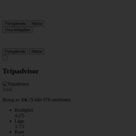
Föregående
Nästa
Visa bildgalleri
Föregående
Nästa
Tripadvisor
3.6/5
Betyg av
3.6 / 5
från
979 omdömen
Renlighet
4.2/5
Läge
3.7/5
Rum