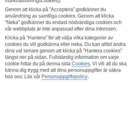
marknadsföringscookies).
Buffémåltider ingår
Genom att klicka på ”Acceptera” godkänner du
Frukost, lunch och middag dukas upp varje dag i hotellets
användning av samtliga cookies. Genom att klicka
bufférestaurang. Här är det fritt fram för alla att välja sina
”Neka” godkänner du endast nödvändiga cookies och
favoriträtter. Vissa kvällar har särskilda teman och vid show
vår webbplats är inte anpassad efter dina intressen.
cooking-stationerna lagas maten på plats framför dig. Hotellet har
också en poolbar och en kvällsöppen barservering.
Klicka på ”Hantera” för att välja vilka kategorier av
cookies du vill godkänna eller neka. Du kan alltid ändra
Gym, spa och lek för de yngsta
dina val senare genom att klicka på ”Hantera cookies”
längst ner på sidan. Fullständig information om varje
Hör du till dem som gärna kombinerar träningsstunder med
cookie hittar du på denna sida
Cookies
.
Vi vill att du ska
semesterlivet kan du bege dig till träningsrummet på Valle Taurito
känna dig trygg med att dina personuppgifter är säkra
för ett stärkande pass eller passa på att träna i parkens utomhusgym.
hos oss: Läs vår
Personuppgiftspolicy
.
På cirka tio minuters promenad går du till Krabi Spa där du kan
passa på att pyssla om dig lite extra eller ta en simtur i
inomhuspoolen. Hotellet har också tänkt på de minsta gästerna och
arrangerar lek, pyssel och spel i barnklubbarna Mini och Maxi som
håller till på grannhotellet Lago Taurito.
Antal rum : 106
Snabbfakta
Bad/strand