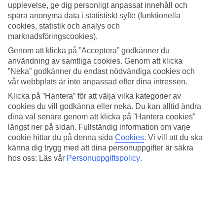
Busservice till stranden
upplevelse, ge dig personligt anpassat innehåll och
spara anonyma data i statistiskt syfte (funktionella
Servatur Waikikis fem cylinderformade byggnader är lätta att känna
cookies, statistik och analys och
igen om du är ute och promenerar. I närheten hittar du restauranger,
marknadsföringscookies).
barer och shopping. Lite längre är det till stranden. Dit tar du dig
smidigast med hotellets busservice.
Genom att klicka på ”Acceptera” godkänner du
användning av samtliga cookies. Genom att klicka
Pool, träning och barnklubb
”Neka” godkänner du endast nödvändiga cookies och
vår webbplats är inte anpassad efter dina intressen.
Poolområdet är stort och har gott om solsängar. Vill du träna hittar
Klicka på ”Hantera” för att välja vilka kategorier av
du ett litet träningsrum på hotellet. Här finns även multicourt, liten
vattenpark med några kanor och internationell barnklubb.
cookies du vill godkänna eller neka. Du kan alltid ändra
dina val senare genom att klicka på ”Hantera cookies”
Måltidspaket för en bekväm semester
längst ner på sidan. Fullständig information om varje
cookie hittar du på denna sida
Cookies
.
Vi vill att du ska
Frukostbuffé ingår i resans pris och du som vill ha det bekvämt med
känna dig trygg med att dina personuppgifter är säkra
mer måltider som ingår kan boka halvpension med frukost- och
hos oss: Läs vår
Personuppgiftspolicy
.
middagsbuffé eller All Inclusive. Måltiderna serveras som bufféer i
hotellets restaurang.
Viktig information
Underhållsarbete pågår på fasaden på ett av grannhotellen, cirka 30–
70 meter från Servatur Waikiki, fram till den 24 juli 2026. Arbetet