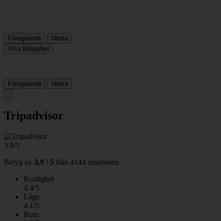
Föregående
Nästa
Visa bildgalleri
Föregående
Nästa
Tripadvisor
3.9/5
Betyg av
3.9 / 5
från
4144 omdömen
Renlighet
4.4/5
Läge
4.1/5
Rum