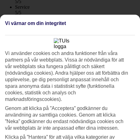
5/5
Service
5/5
Sovkvalitet
Vi värnar om din integritet
4.9/5
Standard
4.8/5
Om hotellet
Vi använder cookies och andra funktioner från våra
partners på vår webbplats. Vissa är nödvändiga för att
4*
vår webbplats ska fungera pålitligt och säkert
Officiell klassificering
WiFi
(nödvändiga cookies). Andra hjälper oss att förbättra din
upplevelse, ge dig personligt anpassat innehåll och
Lugn och vuxen atmosfär
spara anonyma data i statistiskt syfte (funktionella
cookies, statistik och analys och
På Hotel Nayra bor du i hjärtat av Playa del Inglés. Hotellet har
marknadsföringscookies).
moderna och stilrena rum och du kan ta del av en liten pool, poolbar
och en frukostrestaurang. Hotellet har också ett gym och det finns
Genom att klicka på ”Acceptera” godkänner du
möjlighet att boka massage.
användning av samtliga cookies. Genom att klicka
”Neka” godkänner du endast nödvändiga cookies och
Hotel Nayra välkomnar gäster från 18 år.
vår webbplats är inte anpassad efter dina intressen.
Pool och frukostrestaurang
Klicka på ”Hantera” för att välja vilka kategorier av