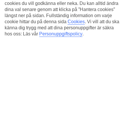
cookies du vill godkänna eller neka. Du kan alltid ändra
I restaurangen serveras en härlig frukostbuffé, och när det är dags
dina val senare genom att klicka på ”Hantera cookies”
för middag är Playa del Inglés centrum nära med restauranger, barer
längst ner på sidan. Fullständig information om varje
och shopping. I hotellets lilla pool kan du ta ett svalkande dopp och
cookie hittar du på denna sida
Cookies
.
Vi vill att du ska
till stranden går du på cirka en kvarts promenad.
känna dig trygg med att dina personuppgifter är säkra
hos oss: Läs vår
Personuppgiftspolicy
.
Poolbar med chillout-område
Bredvid poolbaren står balinesiska solsängar uppställda och i
poolbaren kan du beställa svalkande drycker enklare rätter.
Massage och gym
För dig som gärna håller i gång på semestern finns ett gym med
maskiner och vikter. Efter ett träningspass kan du passa på att boka
in dig på en avkopplande massagebehandling.
Antal rum : 46
Snabbfakta
Bad/strand
999 m
Utomhuspool