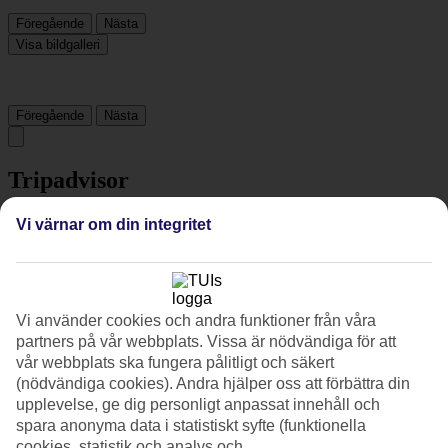
Föregående
Nästa
Visa bildgalleri
Föregående
Nästa
Tripadvisor
Vi värnar om din integritet
4.2/5
Betyg av
4.2 / 5
från
53 omdömen
Renlighet
Vi använder cookies och andra funktioner från våra
4.3/5
partners på vår webbplats. Vissa är nödvändiga för att
Läge
4.3/5
vår webbplats ska fungera pålitligt och säkert
Rum
(nödvändiga cookies). Andra hjälper oss att förbättra din
4.2/5
upplevelse, ge dig personligt anpassat innehåll och
Service
spara anonyma data i statistiskt syfte (funktionella
4.1/5
cookies, statistik och analys och