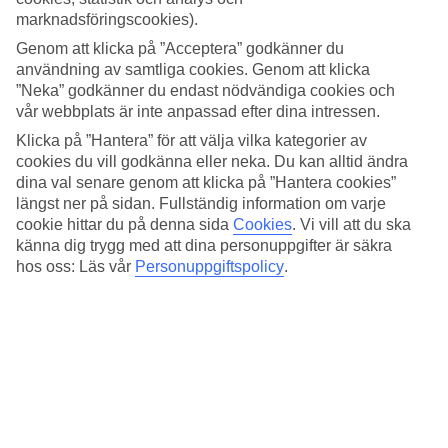
Sovkvalitet
marknadsföringscookies).
4/5
Standard
Genom att klicka på ”Acceptera” godkänner du
4.5/5
användning av samtliga cookies. Genom att klicka
”Neka” godkänner du endast nödvändiga cookies och
Om hotellet
vår webbplats är inte anpassad efter dina intressen.
Klicka på ”Hantera” för att välja vilka kategorier av
2*
Officiell klassificering
cookies du vill godkänna eller neka. Du kan alltid ändra
dina val senare genom att klicka på ”Hantera cookies”
Det 2-stjärniga hotellet Karina i Playa del Inglés är ett hotell med
längst ner på sidan. Fullständig information om varje
bar, WiFi och pool. På området finns det parkeringsmöjligheter.
cookie hittar du på denna sida
Cookies
.
Vi vill att du ska
Hotellet hade sin senaste renovering år 2010. Följande kreditkort
känna dig trygg med att dina personuppgifter är säkra
accepteras på hotellet: Mastercard och Visa.
hos oss: Läs vår
Personuppgiftspolicy
.
Snabbfakta
Bad/strand
0 m
Utomhuspool
Ja
Restaurang/Bar
Ja/Ja
Transfertid