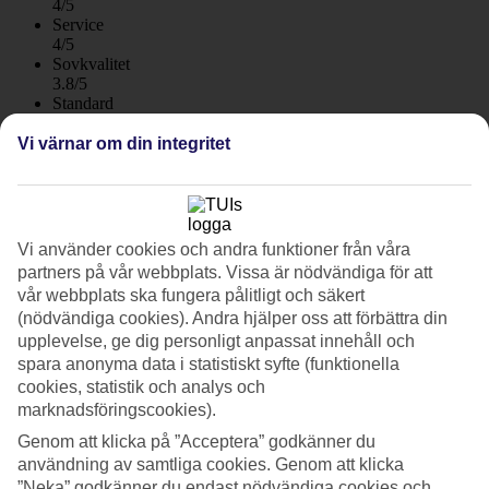
4/5
Service
4/5
Sovkvalitet
3.8/5
Standard
4.2/5
Vi värnar om din integritet
Om hotellet
WiFi
Vi använder cookies och andra funktioner från våra
Lägenhetshotell vid golfbana
partners på vår webbplats. Vissa är nödvändiga för att
vår webbplats ska fungera pålitligt och säkert
På lägenhetshotellet Cordial Green Golf Bungalows kan du varva
(nödvändiga cookies). Andra hjälper oss att förbättra din
lata dagar och poolbad med golfrundor på välkända golfbanan
Maspalomas Golf. Här bor du med ett lugnt läge och tillgång till ett
upplevelse, ge dig personligt anpassat innehåll och
stort poolområde med två pooler och barnpool på hotellet.
spara anonyma data i statistiskt syfte (funktionella
cookies, statistik och analys och
Ett par gånger om dagen erbjuder hotellet busstransport till
marknadsföringscookies).
Maspalomas-stranden och centrala Playa del Inglés utan kostnad för
dig som gäst.
Genom att klicka på ”Acceptera” godkänner du
användning av samtliga cookies. Genom att klicka
Lägenheter med balkong och terrass
”Neka” godkänner du endast nödvändiga cookies och