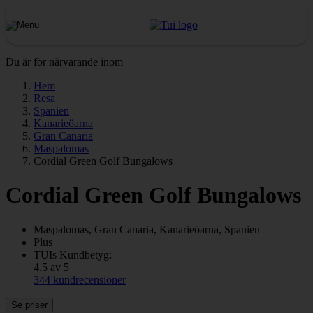
Du är för närvarande inom
Hem
Resa
Spanien
Kanarieöarna
Gran Canaria
Maspalomas
Cordial Green Golf Bungalows
Cordial Green Golf Bungalows
Maspalomas, Gran Canaria, Kanarieöarna, Spanien
Plus
TUIs Kundbetyg:
4.5 av 5
344 kundrecensioner
Se priser