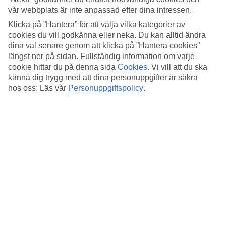
vår webbplats är inte anpassad efter dina intressen.
På Cordial Green Golf Bungalows bor du i lägenheter utrustade
med pentryn, perfekt för dig som själv vill ordna med enklare
Klicka på ”Hantera” för att välja vilka kategorier av
matlagning. Hotellet består av flera låga byggnader med grönska
cookies du vill godkänna eller neka. Du kan alltid ändra
och stenlagda gångvägar som ramar in byggnaderna.
dina val senare genom att klicka på ”Hantera cookies”
längst ner på sidan. Fullständig information om varje
Poolområde med solsängar och poolbar
cookie hittar du på denna sida
Cookies
.
Vi vill att du ska
känna dig trygg med att dina personuppgifter är säkra
Ta dagen som den kommer med avkoppling vid poolområdet där det
hos oss: Läs vår
Personuppgiftspolicy
.
finns solsängar och parasoller. En av poolerna är uppvärmd under
vintertid från november till mars. I poolbaren beställer du svalkande
drycker och barnen kan kila i väg och leka på lekplatsen.
Antal lägenheter : 265
Snabbfakta
Bad/strand
2.3 km
Utomhuspool/Barnpool
Ja/Ja
Centrum/Shopping
2.5 km/500 m
Restaurang/Bar