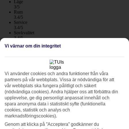
Läge
3/5
Rum
3.4/5
Service
3.4/5
Sovkvalitet
3.4/5
Standard
Vi värnar om din integritet
3.4/5
Om hotellet
3*
Vi använder cookies och andra funktioner från våra
Officiell klassificering
partners på vår webbplats. Vissa är nödvändiga för att
WiFi
vår webbplats ska fungera pålitligt och säkert
(nödvändiga cookies). Andra hjälper oss att förbättra din
Lägenhetshotell med trädgård och pooler
upplevelse, ge dig personligt anpassat innehåll och
spara anonyma data i statistiskt syfte (funktionella
På lägenhetshotellet Apartamentos LIVVO Koala Garden bor du på
cookies, statistik och analys och
ett grönskande hotellområde i Maspalomas. Lägenheterna är rymliga
och i hotellets trädgård finns två pooler, barnpool och solsängar.
marknadsföringscookies).
Inom räckhåll har du både Maspalomas stränder och golfbana.
Genom att klicka på ”Acceptera” godkänner du