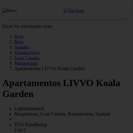
Du är för närvarande inom
Hem
Resa
Spanien
Kanarieöarna
Gran Canaria
Maspalomas
Apartamentos LIVVO Koala Garden
Apartamentos LIVVO Koala
Garden
Lägenhetshotell
Maspalomas, Gran Canaria, Kanarieöarna, Spanien
TUIs Kundbetyg:
4 av 5