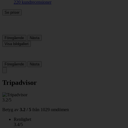
220 kundrecensioner
Se priser
Föregående
Nästa
Visa bildgalleri
Föregående
Nästa
Tripadvisor
3.2/5
Betyg av
3.2 / 5
från
1029 omdömen
Renlighet
3.4/5