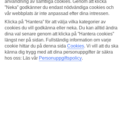
användning av samtliga cookies. Genom att klicka
Till Maspalomas-stranden är det cirka tre kilometer och från hotellet
går en kostnadsfri buss dit en gång om dagen. På några minuters
”Neka” godkänner du endast nödvändiga cookies och
bilfärd tar du dig till golfbanan i Maspalomas.
vår webbplats är inte anpassad efter dina intressen.
Klicka på ”Hantera” för att välja vilka kategorier av
Slappa dagar vid poolen
cookies du vill godkänna eller neka. Du kan alltid ändra
dina val senare genom att klicka på ”Hantera cookies”
Hitta din favoritplats och koppla av i någon av solstolarna som står
uppställda runt poolerna. När du vill bada finns det två pooler att
längst ner på sidan. Fullständig information om varje
välja mellan och dessutom finns det två barnpooler för de minsta
cookie hittar du på denna sida
Cookies
.
Vi vill att du ska
gästerna att plaska i.
känna dig trygg med att dina personuppgifter är säkra
hos oss: Läs vår
Personuppgiftspolicy
.
Nära till nöjen
I närheten av hotellet har du nöjesparken Holiday World och i
grannorten
Playa del Inglés
finns ett stort utbud av restauranger,
barer, nattklubbar och shopping.
Antal lägenheter : 69
Snabbfakta
Bad/strand
3 km
Utomhuspool/Barnpool