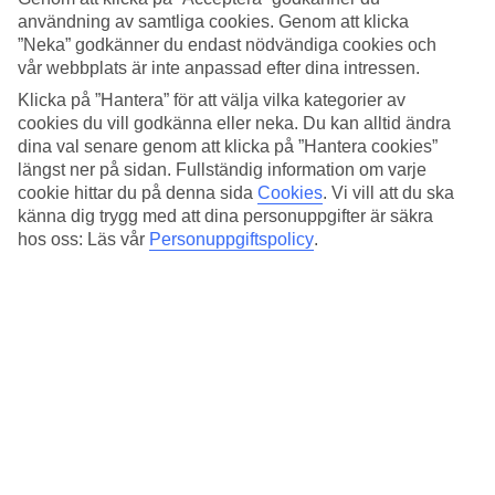
användning av samtliga cookies. Genom att klicka
Moderna rum med havsutsikt
”Neka” godkänner du endast nödvändiga cookies och
vår webbplats är inte anpassad efter dina intressen.
Rummen är moderna och har en stilren inredning. Om du vill du
sätta extra guldkant på din hotellvistelse kan du boka ett rum med
Klicka på ”Hantera” för att välja vilka kategorier av
utsikt mot havet.
cookies du vill godkänna eller neka. Du kan alltid ändra
dina val senare genom att klicka på ”Hantera cookies”
Takterrass och gym
längst ner på sidan. Fullständig information om varje
cookie hittar du på denna sida
Cookies
.
Vi vill att du ska
Högst upp i hotellet hittar du takterrassen som har både pool och en
bar med loungedel som serverar drycker och tapas. För dig som vill
känna dig trygg med att dina personuppgifter är säkra
hålla i gång träningsrutinerna under semestern finns ett gym på
hos oss: Läs vår
Personuppgiftspolicy
.
hotellet. .
Antal rum : 88
Snabbfakta
Utomhuspool
Ja
Shopping
400 m
Restaurang/Bar
Ja/Ja