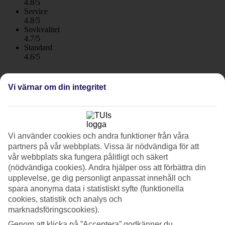
4.8/5
Service
4.8/5
Sovkvalitet
4.7/5
Standard
4.6/5
Om hotellet
Vi värnar om din integritet
4*
Officiell klassificering
WiFi
Mitt i city med takterrass och takpool
Vi använder cookies och andra funktioner från våra
partners på vår webbplats. Vissa är nödvändiga för att
Hotel LIVVO Lumm är ett cityhotell mitt i Las Palmas på Gran
vår webbplats ska fungera pålitligt och säkert
Canaria. Här kan du beundra utsikten över omgivningarna från
(nödvändiga cookies). Andra hjälper oss att förbättra din
takterrassen och ta ett dopp i takpoolen. Om du vill bada i havet har
upplevelse, ge dig personligt anpassat innehåll och
du cirka en kvarts promenad till Las Canteras-stranden.
spara anonyma data i statistiskt syfte (funktionella
cookies, statistik och analys och
Hotellet är granne med den välkända Santa Catalina-parken och i
kvarteren runt omkring finns ett brett utbud av restauranger och
marknadsföringscookies).
caféer.
Genom att klicka på ”Acceptera” godkänner du