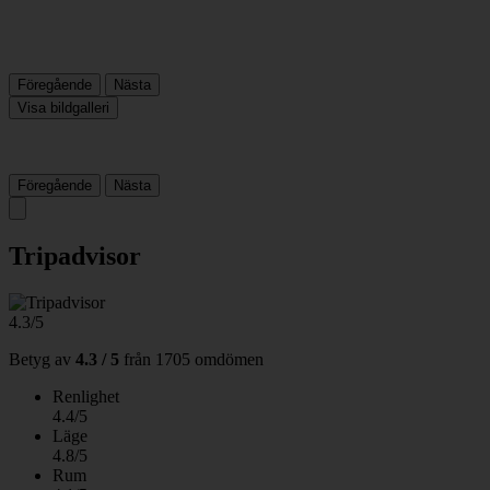
Föregående
Nästa
Visa bildgalleri
Föregående
Nästa
Tripadvisor
4.3/5
Betyg av
4.3 / 5
från
1705 omdömen
Renlighet
4.4/5
Läge
4.8/5
Rum