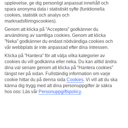
den uppvärmda havsvattenspoolen på takterrassen. Här på åttonde
upplevelse, ge dig personligt anpassat innehåll och
våningen finns också en poolbar.
spara anonyma data i statistiskt syfte (funktionella
cookies, statistik och analys och
Spa och gym med utsikt över Las Palmas
marknadsföringscookies).
Gymmet har panoramafönster så att du kan träna och se ut över
Genom att klicka på ”Acceptera” godkänner du
storstadens hustak och horisonten. Här finns bastu, jacuzzi och
användning av samtliga cookies. Genom att klicka
turkiskt bad. Spa-avdelningen har också en inomhuspool.
”Neka” godkänner du endast nödvändiga cookies och
vår webbplats är inte anpassad efter dina intressen.
Fukostbuffé ingår
Klicka på ”Hantera” för att välja vilka kategorier av
Frukostbuffén lockar med ett stort urval av rätter på Bull Reina
cookies du vill godkänna eller neka. Du kan alltid ändra
Isabel & Spas restaurang som har utsikt mot strandpromenaden. Här
dina val senare genom att klicka på ”Hantera cookies”
kan du skämma bort dig med rökt lax och ett glas cava till frukost.
längst ner på sidan. Fullständig information om varje
Bokar du halvpension ingår även middagsbuffé.
cookie hittar du på denna sida
Cookies
.
Vi vill att du ska
känna dig trygg med att dina personuppgifter är säkra
Antal rum : 225
hos oss: Läs vår
Personuppgiftspolicy
.
Snabbfakta
Bad/strand
20 m - 30 m
Utomhuspool/Barnpool
Ja/Nej