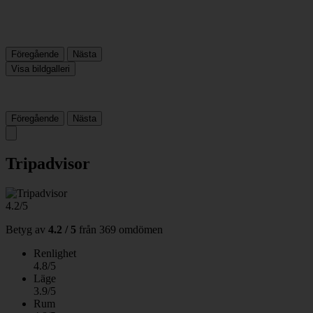
Föregående
Nästa
Visa bildgalleri
Föregående
Nästa
Tripadvisor
4.2/5
Betyg av
4.2 / 5
från
369 omdömen
Renlighet
4.8/5
Läge
3.9/5
Rum