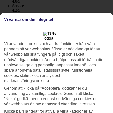
4.8/5
Service
4.2/5
Sovkvalitet
4.5/5
Vi värnar om din integritet
Standard
4.3/5
Om hotellet
Vi använder cookies och andra funktioner från våra
partners på vår webbplats. Vissa är nödvändiga för att
4*
Officiell klassificering
vår webbplats ska fungera pålitligt och säkert
WiFi
(nödvändiga cookies). Andra hjälper oss att förbättra din
upplevelse, ge dig personligt anpassat innehåll och
Moderna lägenheter i lugna omgivningar
spara anonyma data i statistiskt syfte (funktionella
cookies, statistik och analys och
I ett lugnt bostadsområde i Arguineguin ligger lägenhetshotellet
marknadsföringscookies).
Arguineguin Park by Servatur. Hotellet består av flera
terrakottafärgade byggnader och ett poolområde med pool, barnpool
Genom att klicka på ”Acceptera” godkänner du
och en poolbar. Här bor du i moderna lägenheter med genomtänkt
användning av samtliga cookies. Genom att klicka
design.
”Neka” godkänner du endast nödvändiga cookies och
vår webbplats är inte anpassad efter dina intressen.
Strandpromenaden når du med en 10 minuterspromenad.
Promenaden leder dig både till Arguineguins centrum och den fina
Klicka på ”Hantera” för att välja vilka kategorier av