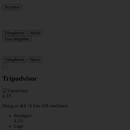
Se priser
Föregående
Nästa
Visa bildgalleri
Föregående
Nästa
Tripadvisor
4.3/5
Betyg av
4.3 / 5
från
458 omdömen
Renlighet
4.5/5
Läge