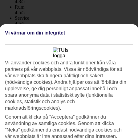
4.8/5
Rum
4.5/5
Service
4.5/5
Sovkvalitet
Vi värnar om din integritet
4.5/5
Standard
4.1/5
Om hotellet
Vi använder cookies och andra funktioner från våra
partners på vår webbplats. Vissa är nödvändiga för att
4*
vår webbplats ska fungera pålitligt och säkert
Officiell klassificering
(nödvändiga cookies). Andra hjälper oss att förbättra din
WiFi
Care Travel
upplevelse, ge dig personligt anpassat innehåll och
spara anonyma data i statistiskt syfte (funktionella
Lyx och avkoppling vid stranden
cookies, statistik och analys och
marknadsföringscookies).
På vuxenhotellet Riu Palace Calypso bor du i natursköna
Genom att klicka på ”Acceptera” godkänner du
omgivningar precis vid stranden i Morro Jable på Jandiahalvön. Här
användning av samtliga cookies. Genom att klicka
finns det mesta som behövs för en av avkopplande semester.
Hotellet har pool med havsutsikt, två restauranger, barer och spa.
”Neka” godkänner du endast nödvändiga cookies och
Frukost och middag ingår!
vår webbplats är inte anpassad efter dina intressen.