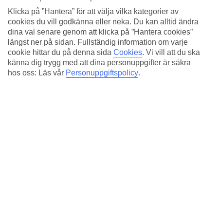
Här bor du mellan den gamla fiskebyn Morro Jables barer och
Klicka på ”Hantera” för att välja vilka kategorier av
restauranger och den moderna strandpromenaden med galleria och
cookies du vill godkänna eller neka. Du kan alltid ändra
butiker.
dina val senare genom att klicka på ”Hantera cookies”
längst ner på sidan. Fullständig information om varje
Pool med havsutsikt
cookie hittar du på denna sida
Cookies
.
Vi vill att du ska
känna dig trygg med att dina personuppgifter är säkra
Från poolområdet har du utsikt över havet. Här kan du koppla av i
hos oss: Läs vår
Personuppgiftspolicy
.
en solsäng och beställa något att dricka från poolbaren. Följer du
stigen över gräsmattan når du en trappa som leder ner till stranden,
som kantas av den långa strandpromenaden. Stranden vid hotellet är
både bred och badvänlig.
Två restauranger
Du har havsutsikt från bufférestaurangen och à la carte-
restaurangens terrass vetter mot trädgården, båda restaurangerna
serverar internationella och medelhavsinspirerade rätter. Flera kvällar
i veckan arrangeras underhållning med levande musik och i
loungebaren passar det fint att runda av dagen med något gott att
dricka.
Gym, spa och padel