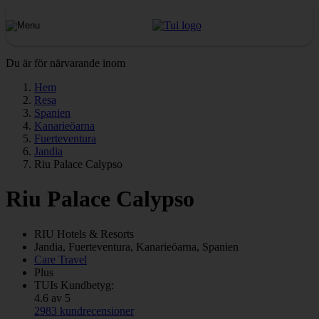
Du är för närvarande inom
Hem
Resa
Spanien
Kanarieöarna
Fuerteventura
Jandia
Riu Palace Calypso
Riu Palace Calypso
RIU
Hotels & Resorts
Jandia, Fuerteventura, Kanarieöarna, Spanien
Care Travel
Plus
TUIs Kundbetyg:
4.6 av 5
2983 kundrecensioner