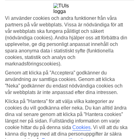
ligger på systerhotellet.
Bad i poolen och havet
Vi använder cookies och andra funktioner från våra
partners på vår webbplats. Vissa är nödvändiga för att
I hotellets mitt ligger poolområdet med en långsmal pool där du kan
vår webbplats ska fungera pålitligt och säkert
simma några längder eller bara koppla av i en av solstolarna längs
(nödvändiga cookies). Andra hjälper oss att förbättra din
poolkanten. En kort promenad tar dig till stranden om du vill varva
upplevelse, ge dig personligt anpassat innehåll och
med salta dopp.
spara anonyma data i statistiskt syfte (funktionella
Sätt guldkant på semestern
cookies, statistik och analys och
marknadsföringscookies).
Alla lägenheter har pentry så att du som vill har möjlighet att tillaga
Genom att klicka på ”Acceptera” godkänner du
egna måltider. Om du vill unna dig det lilla extra finns lägenheter
användning av samtliga cookies. Genom att klicka
med privat pool att boka, så att du kan ta morgondoppet direkt från
din terrass. För en ännu mer bekväm semester erbjuds även frukost
”Neka” godkänner du endast nödvändiga cookies och
och halvpension som tillval. Måltiderna serveras i bufférestaurangen
vår webbplats är inte anpassad efter dina intressen.
med sittplatser både inomhus och utomhus.
Klicka på ”Hantera” för att välja vilka kategorier av
Kombinera avkoppling med aktiviteter
cookies du vill godkänna eller neka. Du kan alltid ändra
dina val senare genom att klicka på ”Hantera cookies”
När du bor på Coral Cotillo Reef finns flera aktiviteter att prova. Här
längst ner på sidan. Fullständig information om varje
kan du köra en match på padelbanan, träna i gymmet eller hyra en
cookie hittar du på denna sida
Cookies
.
Vi vill att du ska
cykel och uppleva ön på egen hand.
känna dig trygg med att dina personuppgifter är säkra