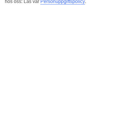
hos oss: Läs vår
Personuppgiftspolicy
.
Antal lägenheter : 66
Snabbfakta
Utomhuspool/Barnpool
Ja/Ja
Centrum/Shopping
200 m/20 km
Bar
Ja
Transfertid
ca 45 min
Medeltemperatur i El Cotillo
Föregående
Jan
20
°
C
Natt:
13
°C