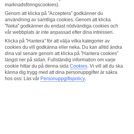
Sovkvalitet
marknadsföringscookies).
3.8/5
Standard
Genom att klicka på ”Acceptera” godkänner du
4.1/5
användning av samtliga cookies. Genom att klicka
”Neka” godkänner du endast nödvändiga cookies och
Om hotellet
vår webbplats är inte anpassad efter dina intressen.
Klicka på ”Hantera” för att välja vilka kategorier av
3*
cookies du vill godkänna eller neka. Du kan alltid ändra
Officiell klassificering
dina val senare genom att klicka på ”Hantera cookies”
Det 3-stjärniga hotellet Dunas Club i Corralejo är ett hotell med bar,
längst ner på sidan. Fullständig information om varje
WiFi och pool. På hotellet kan du njuta av massage. Är barnen med
cookie hittar du på denna sida
Cookies
.
Vi vill att du ska
på resan finns barnpool. På området finns det parkeringsmöjligheter.
känna dig trygg med att dina personuppgifter är säkra
Hotellet hade sin senaste renovering år 2010. Följande kreditkort
hos oss: Läs vår
Personuppgiftspolicy
.
accepteras på hotellet: Diners Club, Mastercard och Visa.
Snabbfakta
Bad/strand
2 km
Utomhuspool
Ja
Restaurang/Bar
Ja/Ja