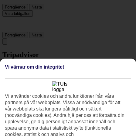
Föregående
Nästa
Visa bildgalleri
Föregående
Nästa
Tripadvisor
Vi värnar om din integritet
3.9/5
Betyg av
3.9 / 5
från
1829 omdömen
Renlighet
Vi använder cookies och andra funktioner från våra
4.1/5
partners på vår webbplats. Vissa är nödvändiga för att
Läge
vår webbplats ska fungera pålitligt och säkert
4.3/5
(nödvändiga cookies). Andra hjälper oss att förbättra din
Rum
3.8/5
upplevelse, ge dig personligt anpassat innehåll och
Service
spara anonyma data i statistiskt syfte (funktionella
4.2/5
cookies, statistik och analys och