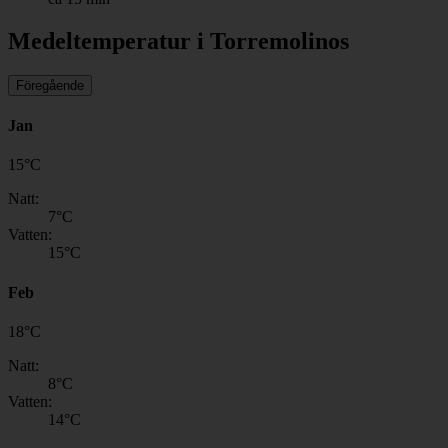
Medeltemperatur i Torremolinos
Föregående
Jan
15
°
C
Natt:
7
°C
Vatten:
15
°C
Feb
18
°
C
Natt:
8
°C
Vatten:
14
°C