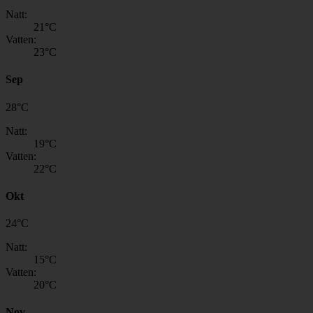
Natt:
21
°C
Vatten:
23
°C
Sep
28
°
C
Natt:
19
°C
Vatten:
22
°C
Okt
24
°
C
Natt:
15
°C
Vatten:
20
°C
Nov