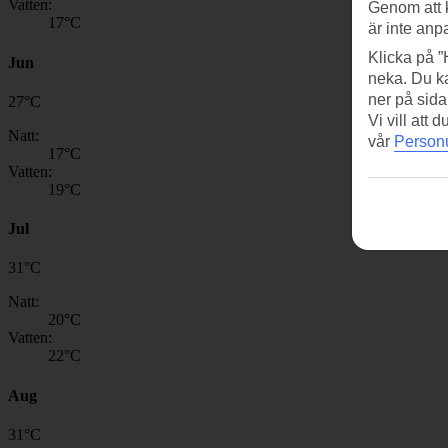
Vatten:
Genom att 
17
°C
är inte anp
Klicka på ”
Jun
neka. Du ka
ner på sida
27
°
C
Vi vill att
Natt:
vår
Personu
17
°C
Vatten:
19
°C
Jul
31
°
C
Natt:
20
°C
Vatten:
22
°C
Aug
31
°
C