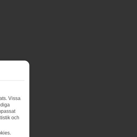
ats. Vissa
ndiga
anpassat
tistik och
kies.