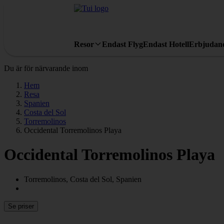
Resor
Endast Flyg
Endast Hotell
Erbjudan
Du är för närvarande inom
Hem
Resa
Spanien
Costa del Sol
Torremolinos
Occidental Torremolinos Playa
Occidental Torremolinos Playa
Torremolinos, Costa del Sol, Spanien
Se priser