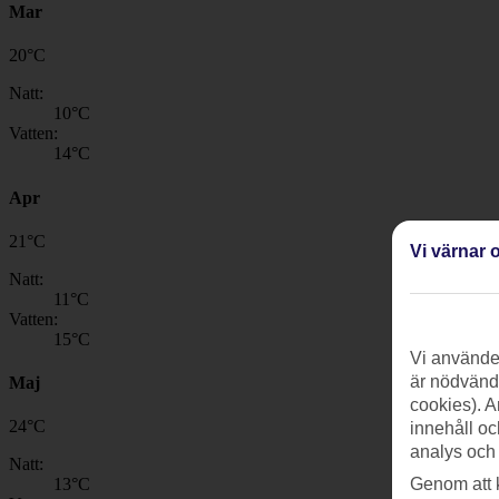
Mar
20
°
C
Natt:
10
°C
Vatten:
14
°C
Apr
21
°
C
Vi värnar o
Natt:
11
°C
Vatten:
15
°C
Vi använder
är nödvändi
Maj
cookies). A
24
°
C
innehåll oc
analys och
Natt:
Genom att 
13
°C