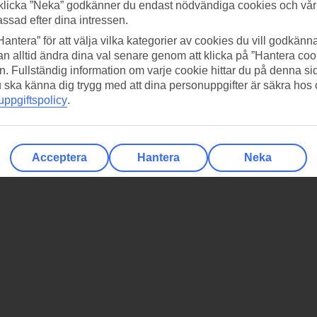
klicka ”Neka” godkänner du endast nödvändiga cookies och vå
assad efter dina intressen.
Hantera” för att välja vilka kategorier av cookies du vill godkänna
n alltid ändra dina val senare genom att klicka på ”Hantera coo
n. Fullständig information om varje cookie hittar du på denna s
 du ska känna dig trygg med att dina personuppgifter är säkra hos
ppgiftspolicy
.
Acceptera
Hantera
Neka