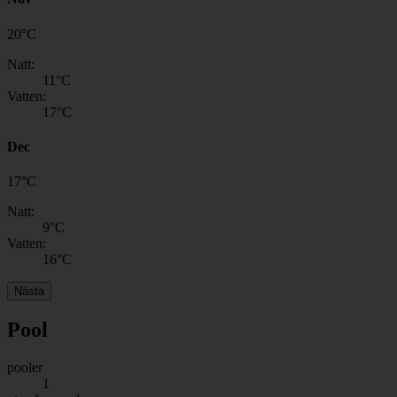
20
°
C
Natt:
11
°C
Vatten:
17
°C
Dec
17
°
C
Natt:
9
°C
Vatten:
16
°C
Nästa
Pool
pooler
1