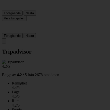
Föregående
Nästa
Visa bildgalleri
Föregående
Nästa
Tripadvisor
4.2/5
Betyg av
4.2 / 5
från
2678 omdömen
Renlighet
4.4/5
Läge
4.5/5
Rum
4.2/5
Service