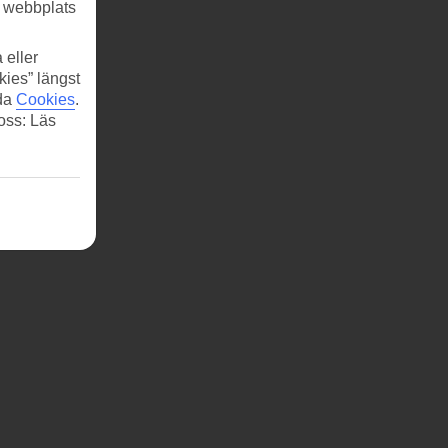
r webbplats
 eller
kies” längst
ida
Cookies
.
 oss: Läs