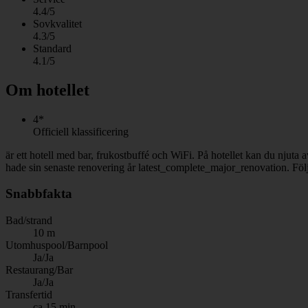
4.4/5
Sovkvalitet
4.3/5
Standard
4.1/5
Om hotellet
4*
Officiell klassificering
är ett hotell med bar, frukostbuffé och WiFi. På hotellet kan du njut
hade sin senaste renovering år latest_complete_major_renovation. Följ
Snabbfakta
Bad/strand
10 m
Utomhuspool/Barnpool
Ja/Ja
Restaurang/Bar
Ja/Ja
Transfertid
ca 15 min