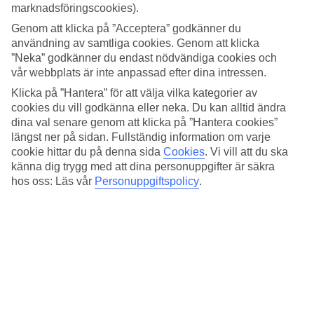
5/5
marknadsföringscookies).
Standard
3.8/5
Genom att klicka på ”Acceptera” godkänner du
användning av samtliga cookies. Genom att klicka
Om hotellet
”Neka” godkänner du endast nödvändiga cookies och
vår webbplats är inte anpassad efter dina intressen.
3*
Klicka på ”Hantera” för att välja vilka kategorier av
Officiell klassificering
cookies du vill godkänna eller neka. Du kan alltid ändra
dina val senare genom att klicka på ”Hantera cookies”
Det 3-stjärniga hotellet Hotel Sireno Torremolinos i Torremolinos är
ett hotell med bar, frukostbuffé och WiFi. Är barnen med på resan
längst ner på sidan. Fullständig information om varje
finns barnklubb/miniklubb. På området finns det
cookie hittar du på denna sida
Cookies
.
Vi vill att du ska
parkeringsmöjligheter. Hotellet hade sin senaste renovering år 2002.
känna dig trygg med att dina personuppgifter är säkra
Följande kreditkort accepteras på hotellet: American Express, Diners
hos oss: Läs vår
Personuppgiftspolicy
.
Club, EC Maestro, Mastercard och Visa.
Snabbfakta
Bad/strand
2,2 km
Utomhuspool
Ja
Restaurang/Bar
Ja/Ja