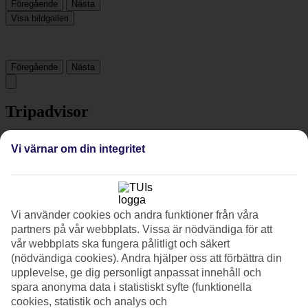
Föregående
Nästa
Visa bildgalleri
Föregående
Nästa
Tripadvisor
Vi värnar om din integritet
3.5/5
Betyg av
3.5 / 5
från
60 omdömen
Renlighet
4.6/5
Vi använder cookies och andra funktioner från våra
Läge
partners på vår webbplats. Vissa är nödvändiga för att
4.9/5
vår webbplats ska fungera pålitligt och säkert
Rum
(nödvändiga cookies). Andra hjälper oss att förbättra din
4.5/5
upplevelse, ge dig personligt anpassat innehåll och
Service
4.5/5
spara anonyma data i statistiskt syfte (funktionella
Sovkvalitet
cookies, statistik och analys och