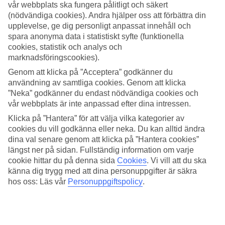
vår webbplats ska fungera pålitligt och säkert
(nödvändiga cookies). Andra hjälper oss att förbättra din
Sök
upplevelse, ge dig personligt anpassat innehåll och
spara anonyma data i statistiskt syfte (funktionella
cookies, statistik och analys och
marknadsföringscookies).
Du är för närvarande inom
Genom att klicka på ”Acceptera” godkänner du
Hem
användning av samtliga cookies. Genom att klicka
Resmål
”Neka” godkänner du endast nödvändiga cookies och
Spanien
vår webbplats är inte anpassad efter dina intressen.
Costa del Sol
Torremolinos
Klicka på ”Hantera” för att välja vilka kategorier av
All Inclusive
cookies du vill godkänna eller neka. Du kan alltid ändra
dina val senare genom att klicka på ”Hantera cookies”
All Inclusive Torremolinos
längst ner på sidan. Fullständig information om varje
cookie hittar du på denna sida
Cookies
.
Vi vill att du ska
känna dig trygg med att dina personuppgifter är säkra
Här nedanför hittar du vårt utbud av
All Inclusive-hotell i
Torremolinos
. Om du inte hittar något i listan rekommenderar vi att
hos oss: Läs vår
Personuppgiftspolicy
.
du kollar in vår sida med
All Inclusive-hotell i Spanien
.
Hotelltips