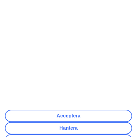
Rensa
Klar
Resmål
Rensa
Klar
Avresedatum
Må
Ti
On
To
Fr
Lö
Sö
Hur flexibelt är avresedatumet?
Endast valt datum
+/- 3 Dagar
+/- 7 Dagar
+/- 14 Dagar
Rensa
Klar
Antal resenärer
Antal rum
Välj åt mig
Acceptera
Vuxna
2
Hantera
Barn (0-17)
0