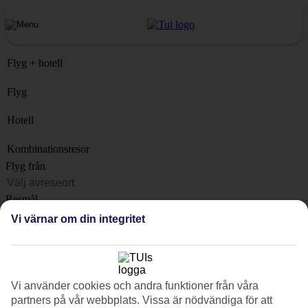
Flyg + hotell
Flyg
Hotell
Kombinationsresor
Flyg från
Resmål
Lista
Vi värnar om din integritet
När?
Hur länge?
1 vecka
Vi använder cookies och andra funktioner från våra
Antal resenärer
partners på vår webbplats. Vissa är nödvändiga för att