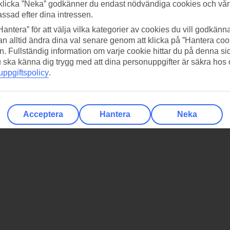
klicka ”Neka” godkänner du endast nödvändiga cookies och vå
assad efter dina intressen.
Hantera” för att välja vilka kategorier av cookies du vill godkänna
n alltid ändra dina val senare genom att klicka på ”Hantera coo
n. Fullständig information om varje cookie hittar du på denna s
 du ska känna dig trygg med att dina personuppgifter är säkra hos
ppgiftspolicy
.
Acceptera
Hantera
Neka