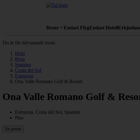
Resor
Endast Flyg
Endast Hotell
Erbjudan
Du är för närvarande inom
Hem
Resa
Spanien
Costa del Sol
Estepona
Ona Valle Romano Golf & Resort
Ona Valle Romano Golf & Reso
Estepona, Costa del Sol, Spanien
Plus
Se priser