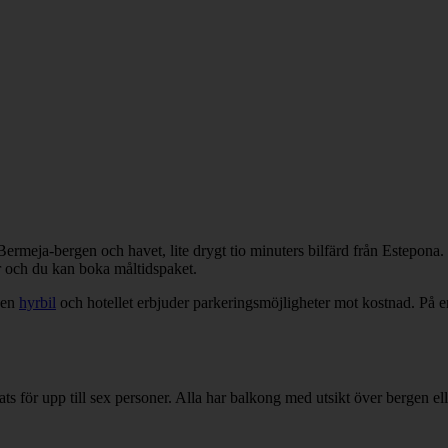
rmeja-bergen och havet, lite drygt tio minuters bilfärd från Estepona.
er och du kan boka måltidspaket.
 en
hyrbil
och hotellet erbjuder parkeringsmöjligheter mot kostnad. På e
ör upp till sex personer. Alla har balkong med utsikt över bergen elle