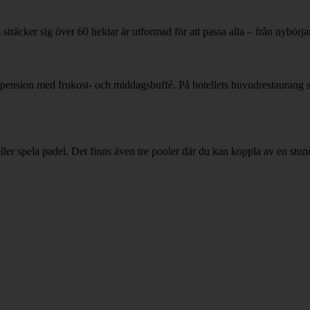
räcker sig över 60 hektar är utformad för att passa alla – från nybörjare
lvpension med frukost- och middagsbuffé. På hotellets huvudrestaurang 
m eller spela padel. Det finns även tre pooler där du kan koppla av en stu