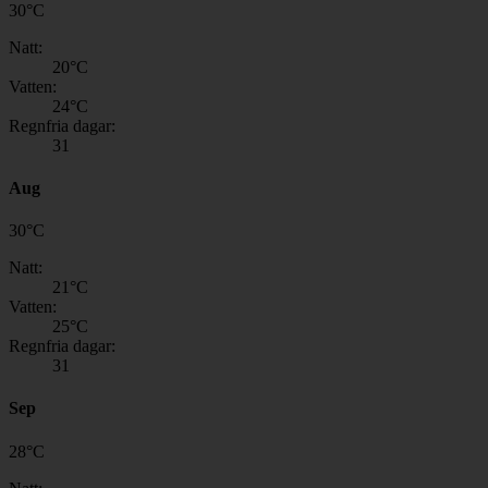
30
°
C
Natt:
20
°C
Vatten:
24
°C
Regnfria dagar:
31
Aug
30
°
C
Natt:
21
°C
Vatten:
25
°C
Regnfria dagar:
31
Sep
28
°
C