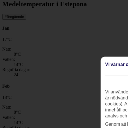
Medeltemperatur i Estepona
Föregående
Jan
17
°
C
Natt:
8
°C
Vatten:
Vi värnar o
14
°C
Regnfria dagar:
24
Feb
Vi använder
18
°
C
är nödvändi
cookies). A
Natt:
innehåll oc
8
°C
analys och
Vatten:
14
°C
Genom att 
Regnfria dagar: