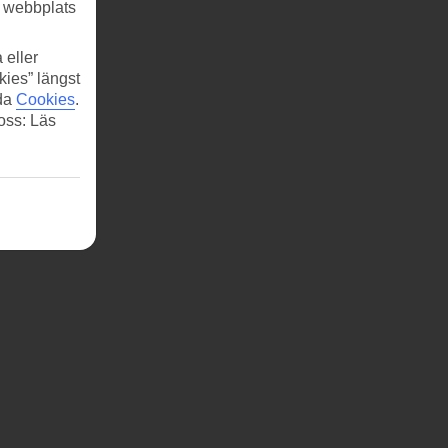
r webbplats
 eller
kies” längst
ida
Cookies
.
 oss: Läs