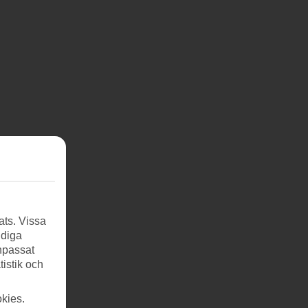
ats. Vissa
ndiga
anpassat
tistik och
kies.