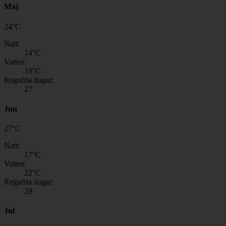
Maj
24
°
C
Natt:
14
°C
Vatten:
19
°C
Regnfria dagar:
27
Jun
27
°
C
Natt:
17
°C
Vatten:
22
°C
Regnfria dagar:
29
Jul