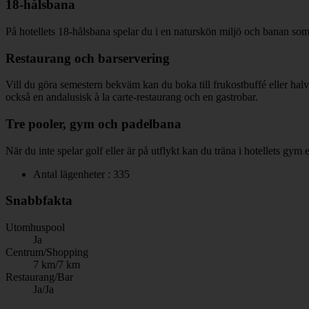
18-hålsbana
På hotellets 18-hålsbana spelar du i en naturskön miljö och banan som st
Restaurang och barservering
Vill du göra semestern bekväm kan du boka till frukostbuffé eller ha
också en andalusisk à la carte-restaurang och en gastrobar.
Tre pooler, gym och padelbana
När du inte spelar golf eller är på utflykt kan du träna i hotellets gy
Antal lägenheter : 335
Snabbfakta
Utomhuspool
Ja
Centrum/Shopping
7 km/7 km
Restaurang/Bar
Ja/Ja