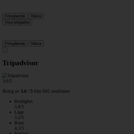
Föregående
Nästa
Visa bildgalleri
Föregående
Nästa
Tripadvisor
3.6/5
Betyg av
3.6 / 5
från
945 omdömen
Renlighet
3.8/5
Läge
3.2/5
Rum
4.3/5
Service