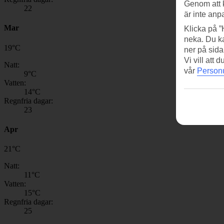
Genom att 
22
är inte anp
Mar
Klicka på ”
neka. Du ka
19
°
C
ner på sida
Vi vill att
Natt:
vår
Personu
9
°C
Vatten:
14
°C
Regnfria dagar:
23
Apr
21
°
C
Natt:
11
°C
Vatten:
15
°C
Regnfria dagar:
25