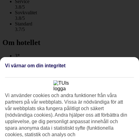
Service
3.8/5
Sovkvalitet
3.8/5
Standard
3.7/5
Om hotellet
3*
Officiell klassificering
Vi värnar om din integritet
WiFi
Centralt läge med pool
Från Poseidon Resort går du till den fina Levante-stranden i
Vi använder cookies och andra funktioner från våra
Benidorm på en kort promenad. På hotellområdet finns solterrass,
pooler för stora och små och restaurang. Frukostbuffé ingår och du
partners på vår webbplats. Vissa är nödvändiga för att
kan boka måltidspaket.
vår webbplats ska fungera pålitligt och säkert
(nödvändiga cookies). Andra hjälper oss att förbättra din
Hotellet består av två byggnader som kallas Poseidon Resort och
upplevelse, ge dig personligt anpassat innehåll och
Poseidon Palace och sepereras av en väg. Här bor du med ett
spara anonyma data i statistiskt syfte (funktionella
centralt läge, och Benidorms stora utbud av restauranger, barer och
cookies, statistik och analys och
nattliv runt hörnet.