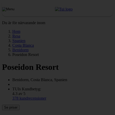
Du är för närvarande inom
Hem
Resa
Spanien
Costa Blanca
Benidorm
Poseidon Resort
Poseidon Resort
Benidorm, Costa Blanca, Spanien
TUIs Kundbetyg:
4.3 av 5
378 kundrecensioner
Se priser