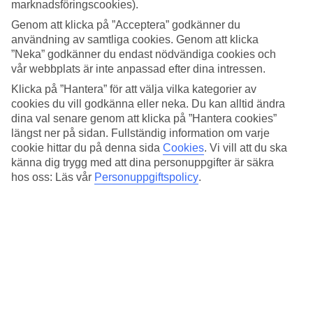
marknadsföringscookies).
Pooler, solsängar och vattenspridande figurer
Genom att klicka på ”Acceptera” godkänner du
användning av samtliga cookies. Genom att klicka
På solterrassen kan du njuta av dagens soltimmar, svalka dig med ett
”Neka” godkänner du endast nödvändiga cookies och
dopp i poolen och beställa något att dricka från baren. De minsta
vår webbplats är inte anpassad efter dina intressen.
gästerna får semesterns roligaste stund i det lilla vattenlandet som har
vattenspridande figurer, vattenrutschkana och barnpool. Hotellet har
Klicka på ”Hantera” för att välja vilka kategorier av
också en internationell barnklubb som arrangerar lek, pyssel och
cookies du vill godkänna eller neka. Du kan alltid ändra
aktiviteter.
dina val senare genom att klicka på ”Hantera cookies”
längst ner på sidan. Fullständig information om varje
Gym och cykeluthyrning
cookie hittar du på denna sida
Cookies
.
Vi vill att du ska
Vill du hålla i gång med träning erbjuder hotellet träningsmöjligheter
känna dig trygg med att dina personuppgifter är säkra
i gymmet, eller så passar du på att ta en joggingtur på den långa
hos oss: Läs vår
Personuppgiftspolicy
.
strandpromenaden som går längs med havet. Vissa dagar är det
vattengymnastik i poolen, och hotellet hyr även ut cyklar för dig
som vill upptäcka Benidorm från cykelsadeln.
Bufféer med smaker från Medelhavet
Frukostbuffé ingår i resans pris och som tillval finns halv-,
helpension eller All Inclusive att boka. I hotellets restaurang dukas
frukost-, lunch- och middagsbufféer upp varje dag. Här är det fritt
fram att välja bland allt som dukas upp. Menyerna har hämtat