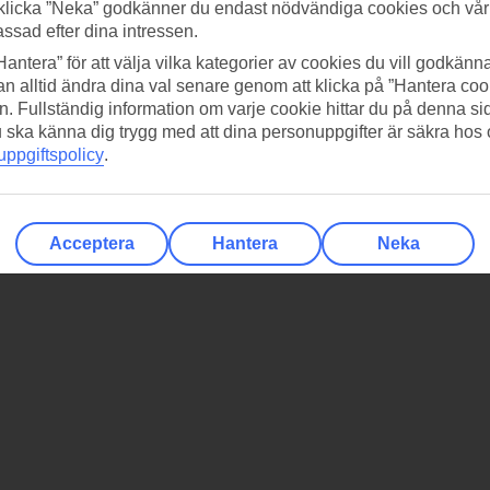
klicka ”Neka” godkänner du endast nödvändiga cookies och vå
assad efter dina intressen.
Hantera” för att välja vilka kategorier av cookies du vill godkänna
n alltid ändra dina val senare genom att klicka på ”Hantera coo
n. Fullständig information om varje cookie hittar du på denna s
 du ska känna dig trygg med att dina personuppgifter är säkra hos
ppgiftspolicy
.
Acceptera
Hantera
Neka