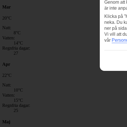
Genom att 
Mar
är inte anp
Klicka på ”
20
°
C
neka. Du ka
Natt:
ner på sida
8
°C
Vi vill att
Vatten:
vår
Personu
14
°C
Regnfria dagar:
27
Apr
22
°
C
Natt:
10
°C
Vatten:
15
°C
Regnfria dagar:
25
Maj