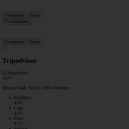
Föregående
Nästa
Visa bildgalleri
Föregående
Nästa
Tripadvisor
4.6/5
Betyg av
4.6 / 5
från
1060 omdömen
Renlighet
4.8/5
Läge
4.9/5
Rum
4.7/5
Service