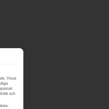
ats. Vissa
ndiga
anpassat
tistik och
kies.