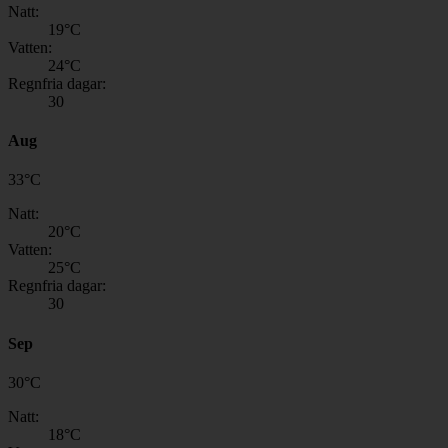
Natt:
19
°C
Vatten:
24
°C
Regnfria dagar:
30
Aug
33
°
C
Natt:
20
°C
Vatten:
25
°C
Regnfria dagar:
30
Sep
30
°
C
Natt:
18
°C