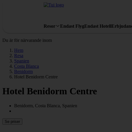
Resor
Endast Flyg
Endast Hotell
Erbjudan
Du är för närvarande inom
Hem
Resa
Spanien
Costa Blanca
Benidorm
Hotel Benidorm Centre
Hotel Benidorm Centre
Benidorm, Costa Blanca, Spanien
Se priser