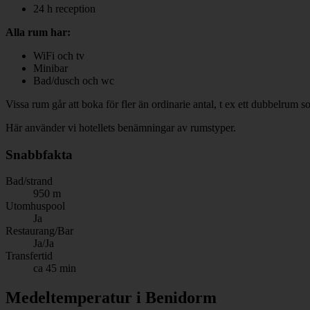
24 h reception
Alla rum har:
WiFi och tv
Minibar
Bad/dusch och wc
Vissa rum går att boka för fler än ordinarie antal, t ex ett dubbelrum 
Här använder vi hotellets benämningar av rumstyper.
Snabbfakta
Bad/strand
950 m
Utomhuspool
Ja
Restaurang/Bar
Ja/Ja
Transfertid
ca 45 min
Medeltemperatur i Benidorm