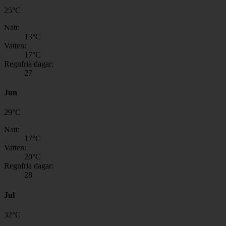
25
°
C
Natt:
13
°C
Vatten:
17
°C
Regnfria dagar:
27
Jun
29
°
C
Natt:
17
°C
Vatten:
20
°C
Regnfria dagar:
28
Jul
32
°
C