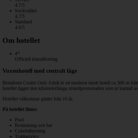
4.7/5
Sovkvalitet
4.7/5
Standard
4.6/5
Om hotellet
4*
Officiell klassificering
Vuxenhotell med centralt läge
Benidorm Centre Only Adult är ett modernt inrett hotell ca 300 m frå
hotellet ligger den kilometerlånga strandpromenaden som är kantad av 
Hotellet välkomnar gäster från 16 år.
På hotellet finns:
Pool
Restaurang och bar
Cykeluthyrning
Tvättservice