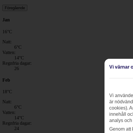
Föregående
Jan
16
°
C
Natt:
6
°C
Vatten:
14
°C
Regnfria dagar:
Vi värnar o
26
Feb
18
°
C
Vi använder
Natt:
är nödvändi
6
°C
cookies). A
Vatten:
innehåll oc
14
°C
analys och
Regnfria dagar:
24
Genom att 