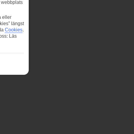
r webbplats
 eller
kies” längst
ida
Cookies
.
 oss: Läs