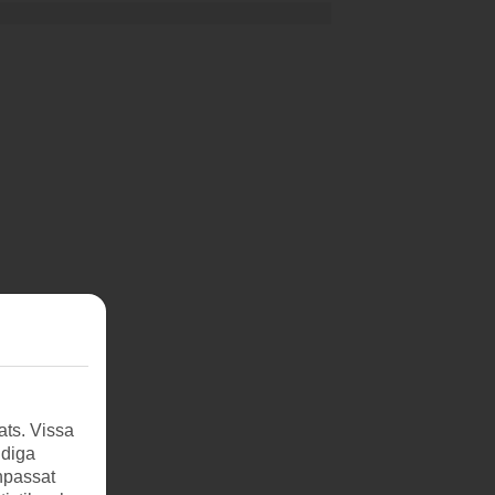
ats. Vissa
ndiga
anpassat