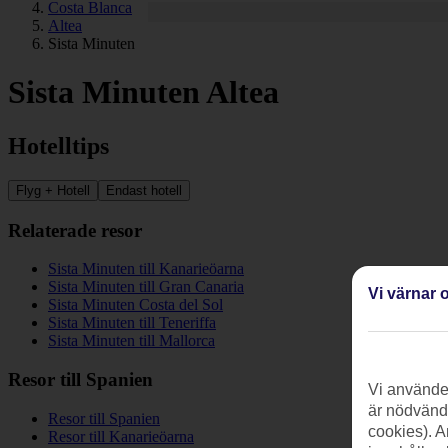
Costa Blanca
Altea
Sista Minuten
Sista Minuten Altea
Hotelltips
Flyg + Hotell
Endast hotell
Relaterade resor
Sista Minuten till Kanarieöarna
Sista Minuten till Gran Canaria
Vi värnar o
Sista Minuten Costa del Sol
Sista Minuten till Teneriffa
Sista Minuten till Mallorca
Resor till Spanien
Vi använder
är nödvändi
Resor till Spanien
cookies). A
Resor till Kanarieöarna