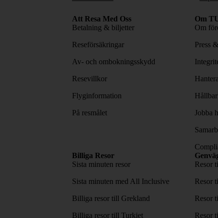
Att Resa Med Oss
Om TU
Betalning & biljetter
Om före
Reseförsäkringar
Press 
Av- och ombokningsskydd
Integri
Resevillkor
Hantera
Flyginformation
Hållbar
På resmålet
Jobba h
Samarbe
Complia
Billiga Resor
Genvä
Sista minuten resor
Resor t
Sista minuten med All Inclusive
Resor t
Billiga resor till Grekland
Resor t
Billiga resor till Turkiet
Resor t