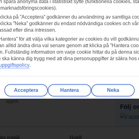
h spara anonyma data i statistiskt syfte (funktionella cookies, sta
 marknadsföringscookies).
klicka på ”Acceptera” godkänner du användning av samtliga coo
klicka ”Neka” godkänner du endast nödvändiga cookies och vå
assad efter dina intressen.
Hantera” för att välja vilka kategorier av cookies du vill godkänna
n alltid ändra dina val senare genom att klicka på ”Hantera coo
n. Fullständig information om varje cookie hittar du på denna s
 du ska känna dig trygg med att dina personuppgifter är säkra hos
ppgiftspolicy
.
adda ner TUI-appen idag!
Få erb
Scanna QR-koden med din
Pr
Acceptera
Hantera
Neka
mobilkamera för att ladda ned
appen.
Följ o
ära resmål
Hotell