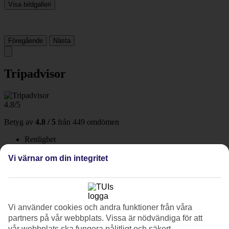
Visa bildgalleri
Föregående
Nästa
Tripadvisor
4.8/5
Betyg av
4.8 / 5
från
449 omdömen
Renlighet
4.8/5
Läge
Vi värnar om din integritet
4.9/5
Rum
4.7/5
Service
4.8/5
Vi använder cookies och andra funktioner från våra
Sovkvalitet
partners på vår webbplats. Vissa är nödvändiga för att
4.7/5
vår webbplats ska fungera pålitligt och säkert