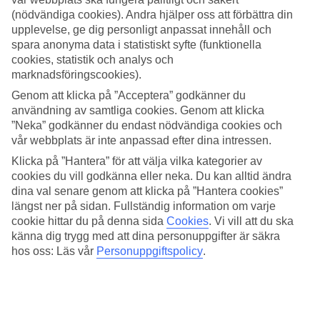
Standard
(nödvändiga cookies). Andra hjälper oss att förbättra din
4.6/5
upplevelse, ge dig personligt anpassat innehåll och
Om hotellet
spara anonyma data i statistiskt syfte (funktionella
cookies, statistik och analys och
marknadsföringscookies).
WiFi
Genom att klicka på ”Acceptera” godkänner du
Centralt beläget i Singapores stadskärna
användning av samtliga cookies. Genom att klicka
”Neka” godkänner du endast nödvändiga cookies och
Wyndham Singapore Hotel är ett modernt hotell i hjärtat av
vår webbplats är inte anpassad efter dina intressen.
Singapore. Här bor du inom gångavstånd till shoppinggatan Orchard
Road och området Clarke Quay. Från vissa rum är det vidsträckt
Klicka på ”Hantera” för att välja vilka kategorier av
utsikt över Singapores skyline. Hotellet har två pooler,
cookies du vill godkänna eller neka. Du kan alltid ändra
träningsmöjligheter, restaurang, bar och café.
dina val senare genom att klicka på ”Hantera cookies”
längst ner på sidan. Fullständig information om varje
Vill du ta dig runt med lokaltrafik är närmaste tunnelbanestation City
Hall MRT.
cookie hittar du på denna sida
Cookies
.
Vi vill att du ska
känna dig trygg med att dina personuppgifter är säkra
På hotellet finns:
hos oss: Läs vår
Personuppgiftspolicy
.
Reception öppen 24 h
Pool
Gym
Tennis