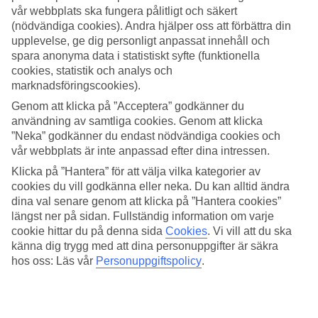
vår webbplats ska fungera pålitligt och säkert
Sök
(nödvändiga cookies). Andra hjälper oss att förbättra din
upplevelse, ge dig personligt anpassat innehåll och
spara anonyma data i statistiskt syfte (funktionella
cookies, statistik och analys och
marknadsföringscookies).
Du är för närvarande inom
Genom att klicka på ”Acceptera” godkänner du
Hem
användning av samtliga cookies. Genom att klicka
Resmål
Singapore
”Neka” godkänner du endast nödvändiga cookies och
Singapore
vår webbplats är inte anpassad efter dina intressen.
Sista Minuten
Klicka på ”Hantera” för att välja vilka kategorier av
cookies du vill godkänna eller neka. Du kan alltid ändra
Sista Minuten Singapore
dina val senare genom att klicka på ”Hantera cookies”
längst ner på sidan. Fullständig information om varje
Här hittar du våra sista minuten-resor som
Singapore.
har att
cookie hittar du på denna sida
Cookies
.
Vi vill att du ska
erbjuda. Smidiga och billiga paketresor som tar dig till värmen. På
känna dig trygg med att dina personuppgifter är säkra
vissa av våra sista minuten-resor ingår
All Inclusive
medan andra
hos oss: Läs vår
Personuppgiftspolicy
.
erbjudanden är av mer avskalad karaktär - här finns något för alla
smaker och plånböcker.
Hotelltips