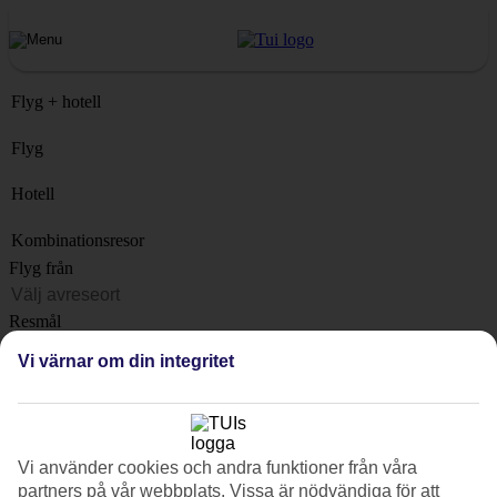
Flyg + hotell
Flyg
Hotell
Kombinationsresor
Flyg från
Resmål
Lista
Vi värnar om din integritet
När?
Hur länge?
1 vecka
Vi använder cookies och andra funktioner från våra
Antal resenärer
partners på vår webbplats. Vissa är nödvändiga för att