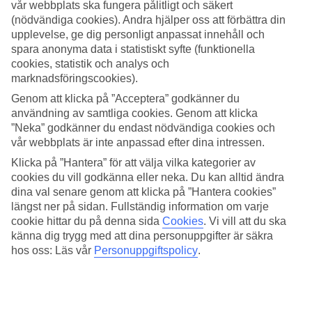
vår webbplats ska fungera pålitligt och säkert
(nödvändiga cookies). Andra hjälper oss att förbättra din
Sök
upplevelse, ge dig personligt anpassat innehåll och
spara anonyma data i statistiskt syfte (funktionella
cookies, statistik och analys och
marknadsföringscookies).
Du är för närvarande inom
Genom att klicka på ”Acceptera” godkänner du
Hem
användning av samtliga cookies. Genom att klicka
Resmål
”Neka” godkänner du endast nödvändiga cookies och
Rumänien
vår webbplats är inte anpassad efter dina intressen.
Bukarest
Hotell
Klicka på ”Hantera” för att välja vilka kategorier av
cookies du vill godkänna eller neka. Du kan alltid ändra
Hotell Bukarest
dina val senare genom att klicka på ”Hantera cookies”
längst ner på sidan. Fullständig information om varje
cookie hittar du på denna sida
Cookies
.
Vi vill att du ska
Här hittar du hela vårt utbud av hotell när du ska resa till
Bukarest
.
känna dig trygg med att dina personuppgifter är säkra
Vi har valt de bästa hotellen som Bukarest har att erbjuda för att
hos oss: Läs vår
Personuppgiftspolicy
.
kunna säkerställa att din semester blir så bra som möjligt. Oavsett
om du reser själv, med familjen, hela släkten eller vännerna är vi
säkra på att du kommer hitta ett hotell som passar just dig. Ta några
minuter och hitta just ditt drömhotell!