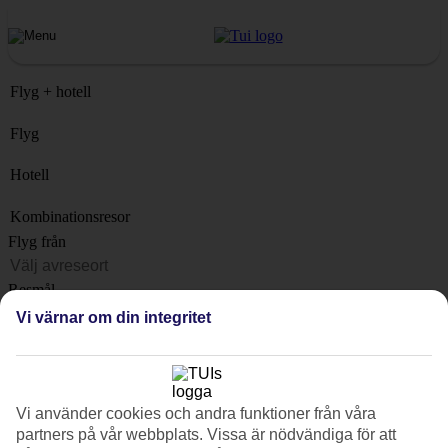
Flyg + hotell
Flyg
Hotell
Kombinationsresor
Flyg från
Resmål
Lista
Vi värnar om din integritet
När?
Hur länge?
1 vecka
Vi använder cookies och andra funktioner från våra
Antal resenärer
partners på vår webbplats. Vissa är nödvändiga för att