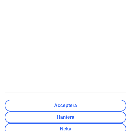
Klar
Resmål
Rensa
Klar
Avresedatum
Må
Ti
On
To
Fr
Lö
Sö
Hur flexibelt är avresedatumet?
Endast valt datum
+/- 3 Dagar
+/- 7 Dagar
+/- 14 Dagar
Rensa
Klar
Antal resenärer
Antal rum
Välj åt mig
Acceptera
Vuxna
2
Hantera
Barn (0-17)
0
Neka
Rensa