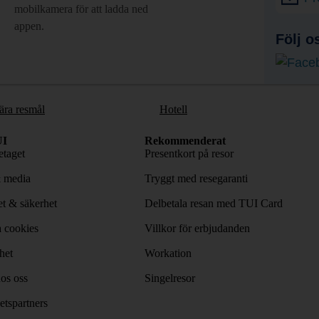
mobilkamera för att ladda ned
appen.
Följ o
ära resmål
Hotell
I
Rekommenderat
taget
Presentkort på resor
& media
Tryggt med resegaranti
tet & säkerhet
Delbetala resan med TUI Card
 cookies
Villkor för erbjudanden
het
Workation
os oss
Singelresor
tspartners