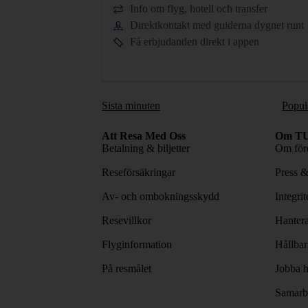
Info om flyg, hotell och transfer
Direktkontakt med guiderna dygnet runt
Få erbjudanden direkt i appen
Sista minuten
Popul
Att Resa Med Oss
Om TU
Betalning & biljetter
Om före
Reseförsäkringar
Press 
Av- och ombokningsskydd
Integri
Resevillkor
Hantera
Flyginformation
Hållbar
På resmålet
Jobba h
Samarbe