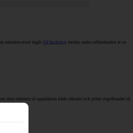
ista minuten-resor ingår
All Inclusive
medan andra erbjudanden är av
ar om sista minuten så uppdateras både utbudet och priser regelbundet så