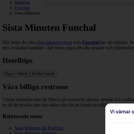
Madeira
Funchal
Sista Minuten
Sista Minuten Funchal
Här hittar du våra
sista minuten-resor
som
Funchal
har att erbjuda. Sm
mer avskalad karaktär - här finns något för alla smaker och plånböcker
Hotelltips
Flyg + Hotell
Endast hotell
Våra billiga restresor
I listan nedanför kan du filtrera på avreseort, datum, resmål och reslä
se till att besöka den här sidan ofta för att fynda en billig restresa och
Vi värnar o
Relaterade resor
Sista Minuten till Madeira
Sista Minuten Algarve