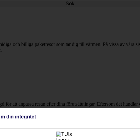
Sök
idiga och billiga paketresor som tar dig till värmen. På vissa av våra s
.
ngd för att anpassa resan efter dina förutsättningar. Eftersom det handl
 boka din nästa semester till Funchal!
m din integritet