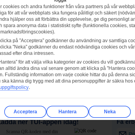
 cookies och andra funktioner från våra partners på vår webbpl
ga för att vår webbplats ska fungera pålitligt och säkert (nödvä
ndra hjälper oss att förbättra din upplevelse, ge dig personligt 
h spara anonyma data i statistiskt syfte (funktionella cookies, sta
 marknadsföringscookies).
klicka på ”Acceptera” godkänner du användning av samtliga coo
klicka ”Neka” godkänner du endast nödvändiga cookies och vå
assad efter dina intressen.
Hantera” för att välja vilka kategorier av cookies du vill godkänna
n alltid ändra dina val senare genom att klicka på ”Hantera coo
n. Fullständig information om varje cookie hittar du på denna s
 du ska känna dig trygg med att dina personuppgifter är säkra hos
ppgiftspolicy
.
Acceptera
Hantera
Neka
adda ner TUI-appen idag!
Få erb
Scanna QR-koden med din
Pr