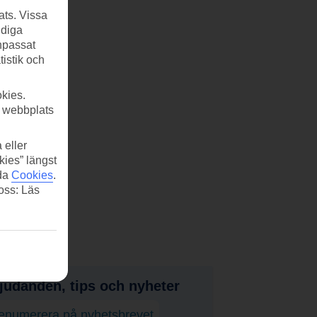
ats. Vissa
ndiga
anpassat
tistik och
kies.
r webbplats
 eller
kies” längst
ida
Cookies
.
 oss: Läs
judanden, tips och nyheter
enumerera på nyhetsbrevet