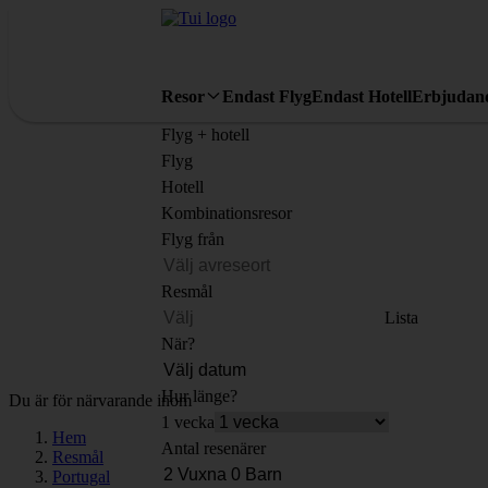
Resor
Endast Flyg
Endast Hotell
Erbjudan
Flyg + hotell
Flyg
Hotell
Kombinationsresor
Flyg från
Resmål
Lista
När?
Hur länge?
Du är för närvarande inom
1 vecka
Hem
Antal resenärer
Resmål
Portugal