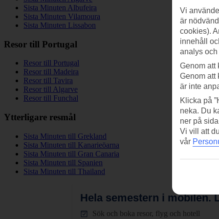
Sista Minuten Albufeira
Vi använder
Sista Minuten Vilamoura
är nödvändi
Sista Minuten Lissabon
cookies). A
innehåll oc
Resor till Portugal
analys och
Resor till Portugal
Genom att 
Resor till Madeira
Genom att 
Resor till Tavira
är inte anp
Resor till Algarve
Resor till Funchal
Klicka på ”
neka. Du ka
Ytterligare resmål
ner på sida
Vi vill att
Sista Minuten till Grekland
vår
Personu
Sista Minuten till Kanarieöarna
Sista Minuten till Gran Canaria
Sista Minuten till Spanien
Sista Minuten till Thailand
Hela semestern i mobilen.
L
Sök och boka resor, flyg och hotell