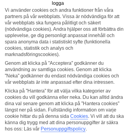
4*
Vi använder cookies och andra funktioner från våra
Officiell klassificering
partners på vår webbplats. Vissa är nödvändiga för att
Det 4,5-stjärniga hotellet Soulsisters' Hotel i Kaprun är ett hotell
vår webbplats ska fungera pålitligt och säkert
med bar, frukostbuffé och WiFi. På hotellet kan du njuta av både
(nödvändiga cookies). Andra hjälper oss att förbättra din
massage och bastu. Är barnen med på resan finns lekplats. På
upplevelse, ge dig personligt anpassat innehåll och
området finns det parkeringsmöjligheter. Hotellet hade sin senaste
spara anonyma data i statistiskt syfte (funktionella
renovering år 2010. Följande kreditkort accepteras på hotellet: EC
cookies, statistik och analys och
Maestro, Mastercard och Visa.
marknadsföringscookies).
Snabbfakta
Genom att klicka på ”Acceptera” godkänner du
användning av samtliga cookies. Genom att klicka
Restaurang/Bar
”Neka” godkänner du endast nödvändiga cookies och
Ja/Ja
vår webbplats är inte anpassad efter dina intressen.
Transfertid
ca 2 tim 15 min / 3 tim 15 min
Klicka på ”Hantera” för att välja vilka kategorier av
cookies du vill godkänna eller neka. Du kan alltid ändra
Pool
dina val senare genom att klicka på ”Hantera cookies”
längst ner på sidan. Fullständig information om varje
pooler
cookie hittar du på denna sida
Cookies
.
Vi vill att du ska
1
känna dig trygg med att dina personuppgifter är säkra
inomhuspool
hos oss: Läs vår
Personuppgiftspolicy
.
1