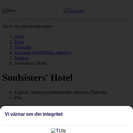
Du är för närvarande inom
Hem
Resa
Österrike
Salzburg (österrikiska alperna)
Kaprun
Soulsisters' Hotel
Soulsisters' Hotel
Kaprun, Salzburg (österrikiska alperna), Österrike
Plus
Se priser
Vi värnar om din integritet
Om hotellet