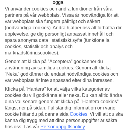
Föregående
Nästa
Visa bildgalleri
Vi använder cookies och andra funktioner från våra
partners på vår webbplats. Vissa är nödvändiga för att
vår webbplats ska fungera pålitligt och säkert
(nödvändiga cookies). Andra hjälper oss att förbättra din
Föregående
Nästa
upplevelse, ge dig personligt anpassat innehåll och
spara anonyma data i statistiskt syfte (funktionella
cookies, statistik och analys och
Tripadvisor
marknadsföringscookies).
Genom att klicka på ”Acceptera” godkänner du
3.1/5
användning av samtliga cookies. Genom att klicka
”Neka” godkänner du endast nödvändiga cookies och
Betyg av
3.1 / 5
från
10 omdömen
vår webbplats är inte anpassad efter dina intressen.
Renlighet
Klicka på ”Hantera” för att välja vilka kategorier av
3/5
cookies du vill godkänna eller neka. Du kan alltid ändra
Läge
dina val senare genom att klicka på ”Hantera cookies”
5/5
längst ner på sidan. Fullständig information om varje
Rum
4/5
cookie hittar du på denna sida
Cookies
.
Vi vill att du ska
Service
känna dig trygg med att dina personuppgifter är säkra
3.8/5
hos oss: Läs vår
Personuppgiftspolicy
.
Sovkvalitet