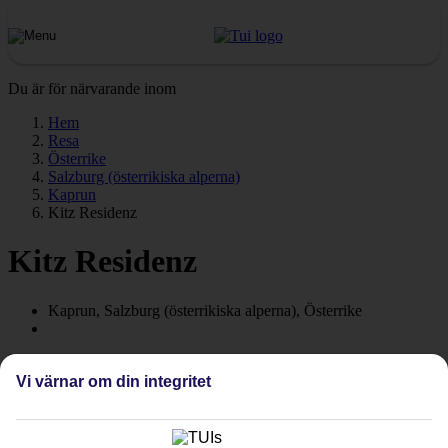
Du är för närvarande inom
Hem
Resa
Österrike
Salzburg (österrikiska alperna)
Kaprun
Kitz Residenz
Kitz Residenz
Kaprun, Salzburg (österrikiska alperna), Österrike
Se priser
Vi värnar om din integritet