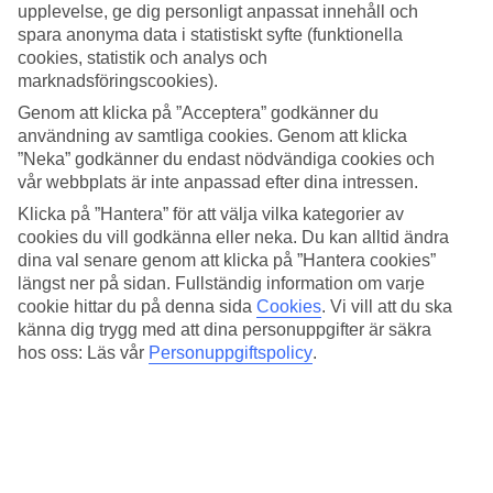
en bit från stranden spelar mindre roll, eftersom den kostnadsfria
upplevelse, ge dig personligt anpassat innehåll och
bussen snabbt tar dig till hotellets strandklubb med pool,
spara anonyma data i statistiskt syfte (funktionella
lunchrestaurang och solstolar som ingår i din All Inclusive.
cookies, statistik och analys och
marknadsföringscookies).
Sport och pooler
Genom att klicka på ”Acceptera” godkänner du
Sport- och lekaktiviteter ordnas dagligen och varje kväll
användning av samtliga cookies. Genom att klicka
underhållning. Av de två poolerna inbjder den största till lek och
”Neka” godkänner du endast nödvändiga cookies och
poolsporter medan den andra vänder sig till dem som vill ha lugn
vår webbplats är inte anpassad efter dina intressen.
och ro. Barnpool och lekplats finns också.
Klicka på ”Hantera” för att välja vilka kategorier av
Tre restauranger och nattklubb
cookies du vill godkänna eller neka. Du kan alltid ändra
dina val senare genom att klicka på ”Hantera cookies”
Du väljer mellan tre restauranger, förutom bufférestaurangen kan du
längst ner på sidan. Fullständig information om varje
även boka bord i antingen den italienska eller mexikanska à la carte-
cookie hittar du på denna sida
Cookies
.
Vi vill att du ska
restaurangen. Sist men inte minst har du fri entré och fria drinkar i
känna dig trygg med att dina personuppgifter är säkra
hotellets diskotek
Pacha
.
hos oss: Läs vår
Personuppgiftspolicy
.
Antal rum : 300
Snabbfakta
Bad/strand
3 km