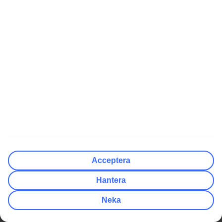
Följ oss i sociala medier
Sista minuten
Populära resmål
Hotell
Weekendresor
Att Resa Med Oss
Om TUI
Betalning & biljetter
Om företaget
Acceptera
Reseförsäkringar
Press & media
Hantera
Av- och ombokningsskydd
Integritet & säkerhet
Neka
Resevillkor
Hantera cookies