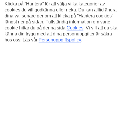
Klicka på ”Hantera” för att välja vilka kategorier av
Ta hand om dig
cookies du vill godkänna eller neka. Du kan alltid ändra
dina val senare genom att klicka på ”Hantera cookies”
För dig som söker extra lugn och avkoppling finns en spaavdelning
längst ner på sidan. Fullständig information om varje
med jacuzzi, isfontän och bastu. Här erbjuds bland annat hydroterapi
cookie hittar du på denna sida
Cookies
.
Vi vill att du ska
och avkopplande massage som gör gott för kropp och sinne.
känna dig trygg med att dina personuppgifter är säkra
Antal rum : 31
hos oss: Läs vår
Personuppgiftspolicy
.
Snabbfakta
Utomhuspool
Ja
Centrum/Shopping
300 m/300 m
Restaurang/Bar
Ja/Ja
Transfertid
ca 1 tim
Medeltemperatur i Playa del Carmen
Föregående