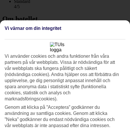
Standard
4/5
Om hotellet
Vi värnar om din integritet
4*
Officiell klassificering
WiFi
Centralt läge i Playa del Carmen
Vi använder cookies och andra funktioner från våra
partners på vår webbplats. Vissa är nödvändiga för att
På Ame Hotel & Spa är det citykänsla och du bor på bästa läge mitt i
vår webbplats ska fungera pålitligt och säkert
livliga Playa del Carmen bara några hundra meter från den långa
sandstranden. Här trivs du som vill bo med Playa del Carmens stora
(nödvändiga cookies). Andra hjälper oss att förbättra din
utbud och stranden inom räckhåll.
upplevelse, ge dig personligt anpassat innehåll och
spara anonyma data i statistiskt syfte (funktionella
Alldeles i närheten av hotellet ligger mängder av restauranger, små
cookies, statistik och analys och
butiker, caféer och uteställen. Till huvudstråket Quinta Avenida är
marknadsföringscookies).
det några kvarter.
Genom att klicka på ”Acceptera” godkänner du
Takterrass med en liten pool
användning av samtliga cookies. Genom att klicka
”Neka” godkänner du endast nödvändiga cookies och
Från takterrassen är det utsikt över omgivningarna och här hittar du
vår webbplats är inte anpassad efter dina intressen.
en mindre pool och några solsängar.