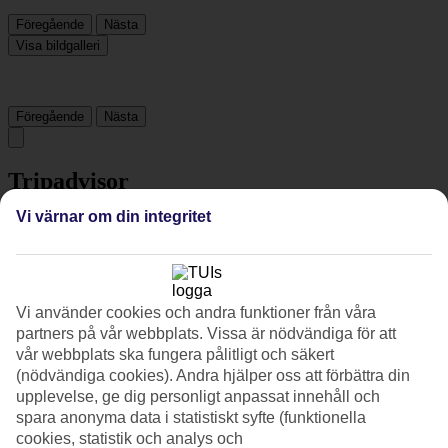
Föregående
Nästa
Visa bildgalleri
Föregående
Nästa
Tripadvisor
Vi värnar om din integritet
4.4/5
Betyg av
4.4 / 5
från
10258 omdömen
Renlighet
Vi använder cookies och andra funktioner från våra
4.6/5
partners på vår webbplats. Vissa är nödvändiga för att
Läge
vår webbplats ska fungera pålitligt och säkert
4.5/5
(nödvändiga cookies). Andra hjälper oss att förbättra din
Rum
upplevelse, ge dig personligt anpassat innehåll och
4.3/5
Service
spara anonyma data i statistiskt syfte (funktionella
4.5/5
cookies, statistik och analys och