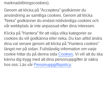
Sovkvalitet
marknadsföringscookies).
4.4/5
Genom att klicka på ”Acceptera” godkänner du
Standard
4.2/5
användning av samtliga cookies. Genom att klicka
”Neka” godkänner du endast nödvändiga cookies och
Om hotellet
vår webbplats är inte anpassad efter dina intressen.
Klicka på ”Hantera” för att välja vilka kategorier av
5*
cookies du vill godkänna eller neka. Du kan alltid ändra
Officiell klassificering
dina val senare genom att klicka på ”Hantera cookies”
längst ner på sidan. Fullständig information om varje
Det 5-stjärniga hotellet Sandos Cancun Lifestyle Resort i Cancun är
ett hotell med bar, frukostbuffé och WiFi. På hotellet kan du njuta av
cookie hittar du på denna sida
Cookies
.
Vi vill att du ska
både massage och bastu. På området finns det parkeringsmöjligheter.
känna dig trygg med att dina personuppgifter är säkra
Hotellet hade sin senaste renovering år 2011. Följande kreditkort
hos oss: Läs vår
Personuppgiftspolicy
.
accepteras på hotellet: American Express, Mastercard och Visa.
Snabbfakta
Bad/strand
550 m
Utomhuspool
Ja
Restaurang/Bar
Ja/Ja