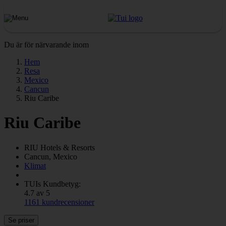
Du är för närvarande inom
Hem
Resa
Mexico
Cancun
Riu Caribe
Riu Caribe
RIU
Hotels & Resorts
Cancun, Mexico
Klimat
TUIs Kundbetyg:
4.7 av 5
1161 kundrecensioner
Se priser