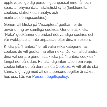
Mitt i Riu Caribes stora lobby finns en loungebar som är som en
upplevelse, ge dig personligt anpassat innehåll och
mötespunkt för hotellets gäster. På kvällarna bjuds det på
spara anonyma data i statistiskt syfte (funktionella
underhållning med musik och showframträdanden och fyra dagar i
cookies, statistik och analys och
veckan anordnar Riu Caribe de populära Riu-festerna med olika
marknadsföringscookies).
teman.
Genom att klicka på ”Acceptera” godkänner du
Direkt vid stranden med många aktiviteter
användning av samtliga cookies. Genom att klicka
”Neka” godkänner du endast nödvändiga cookies och
Hotellet har en livlig stämning och ett rullande schema med
vår webbplats är inte anpassad efter dina intressen.
aktiviteter i det stora poolområdet. Omkring aktivitetspoolen
anordnas lekar och tävlingar för stora och små. Precis intill ligger
Klicka på ”Hantera” för att välja vilka kategorier av
snackbaren och poolbaren som serverar enklare rätter och svalkande
cookies du vill godkänna eller neka. Du kan alltid ändra
drycker under dagen. När du vill ta det lugnt ligger den vita stranden
dina val senare genom att klicka på ”Hantera cookies”
precis intill och där finns gott om solsängar att koppla av i.
längst ner på sidan. Fullständig information om varje
cookie hittar du på denna sida
Cookies
.
Vi vill att du ska
Fitness, gym och dykcenter
känna dig trygg med att dina personuppgifter är säkra
hos oss: Läs vår
Personuppgiftspolicy
.
Vill du sporta finns gym, beachvolley och pingis, och du kan vara
med på någon av alla fitnessklasser som erbjuds, bland annat
stretching, vattengympa och cirkelträning. Har du dykt tidigare eller
vill testa på livet under ytan har hotellet även ett eget dykcenter.
Generös All Inclusive