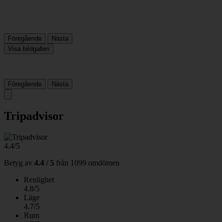
Föregående
Nästa
Visa bildgalleri
Föregående
Nästa
Tripadvisor
4.4/5
Betyg av
4.4 / 5
från
1099 omdömen
Renlighet
4.8/5
Läge
4.7/5
Rum