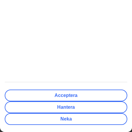
Fantastiskt bra hotel med utmärkt service.
4
av
5
2023-12-22
Saif
Väldigt bra hotel, det enda negativa är att det luktade mat i
korridorerna på lunchen och middagen. Man kan även se röken.
Toppenresa!
5
av
5
2023-12-08
Peter
Kanonresa. Toppenhotell. Allt var nyrenoverat, fräscha rum och nya
fräscha pooler.
Acceptera
Maten var toppen för att vara ett all inclusive hotell. Fantastiskt att
det alltid fanns färska tacos att äta från frukost till kväll.
Hantera
Underhållningen var bra, ännu bättre var Riu Party, hotellets
festområde var 10/10, bra musik, bra dricka och toppen arbetare som
Neka
bjöd på sig själva.
Blir definitivt fler resor till samma hotell!