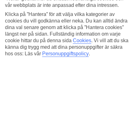
Standard
vår webbplats är inte anpassad efter dina intressen.
3.9/5
Klicka på ”Hantera” för att välja vilka kategorier av
Om hotellet
cookies du vill godkänna eller neka. Du kan alltid ändra
dina val senare genom att klicka på ”Hantera cookies”
3*
längst ner på sidan. Fullständig information om varje
Officiell klassificering
cookie hittar du på denna sida
Cookies
.
Vi vill att du ska
känna dig trygg med att dina personuppgifter är säkra
Det 3-stjärniga hotellet Ibis Cancun Centro Hotel i Cancun är ett
hos oss: Läs vår
Personuppgiftspolicy
.
hotell med bar, frukostbuffé och WiFi. På området finns det
parkeringsmöjligheter. Följande kreditkort accepteras på hotellet:
American Express, Mastercard och Visa.
Snabbfakta
Restaurang/Bar
Ja/Ja
Transfertid
ca 30 min
Medeltemperatur i Cancun
Föregående