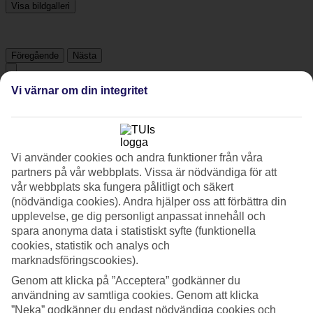
Visa bildgalleri
Föregående
Nästa
Vi värnar om din integritet
Tripadvisor
3.7/5
Vi använder cookies och andra funktioner från våra
Betyg av
3.7 / 5
från
1452 omdömen
partners på vår webbplats. Vissa är nödvändiga för att
vår webbplats ska fungera pålitligt och säkert
Renlighet
(nödvändiga cookies). Andra hjälper oss att förbättra din
3.9/5
Läge
upplevelse, ge dig personligt anpassat innehåll och
4.1/5
spara anonyma data i statistiskt syfte (funktionella
Rum
cookies, statistik och analys och
3.6/5
marknadsföringscookies).
Service
3.8/5
Genom att klicka på ”Acceptera” godkänner du
Sovkvalitet
användning av samtliga cookies. Genom att klicka
3.9/5
”Neka” godkänner du endast nödvändiga cookies och