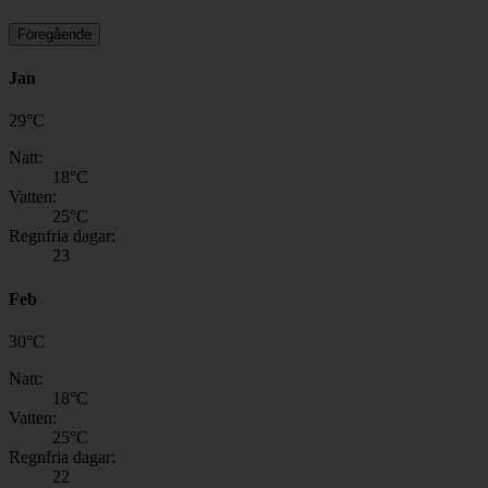
Föregående
Jan
29
°
C
Natt:
18
°C
Vatten:
25
°C
Regnfria dagar:
23
Feb
30
°
C
Natt:
18
°C
Vatten:
25
°C
Regnfria dagar:
22