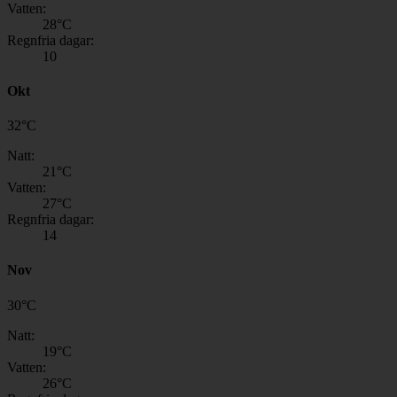
Vatten:
28
°C
Regnfria dagar:
10
Okt
32
°
C
Natt:
21
°C
Vatten:
27
°C
Regnfria dagar:
14
Nov
30
°
C
Natt:
19
°C
Vatten:
26
°C