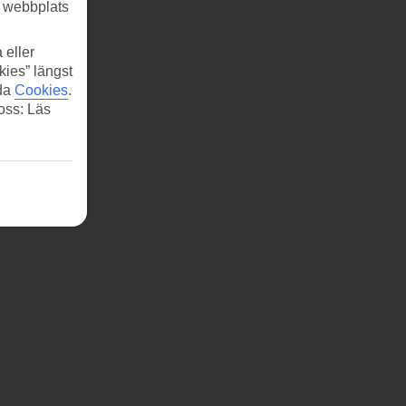
r webbplats
 eller
kies” längst
ida
Cookies
.
 oss: Läs