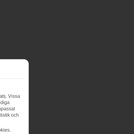
ats. Vissa
ndiga
anpassat
tistik och
kies.