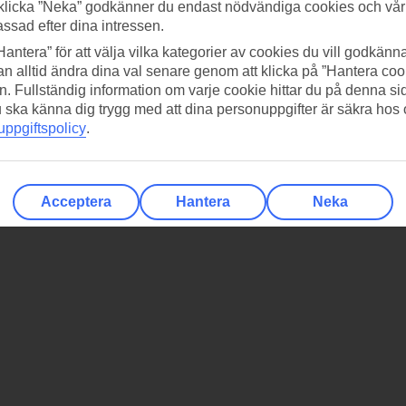
klicka ”Neka” godkänner du endast nödvändiga cookies och vå
assad efter dina intressen.
Hantera” för att välja vilka kategorier av cookies du vill godkänna
n alltid ändra dina val senare genom att klicka på ”Hantera coo
n. Fullständig information om varje cookie hittar du på denna s
 du ska känna dig trygg med att dina personuppgifter är säkra hos
ppgiftspolicy
.
Acceptera
Hantera
Neka