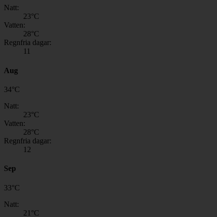
Natt:
23
°C
Vatten:
28
°C
Regnfria dagar:
11
Aug
34
°
C
Natt:
23
°C
Vatten:
28
°C
Regnfria dagar:
12
Sep
33
°
C
Natt:
21
°C