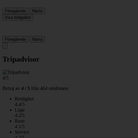
Föregående
Nästa
Visa bildgalleri
Föregående
Nästa
Tripadvisor
4/5
Betyg av
4 / 5
från
464 omdömen
Renlighet
4.4/5
Läge
4.2/5
Rum
4.1/5
Service
4.2/5