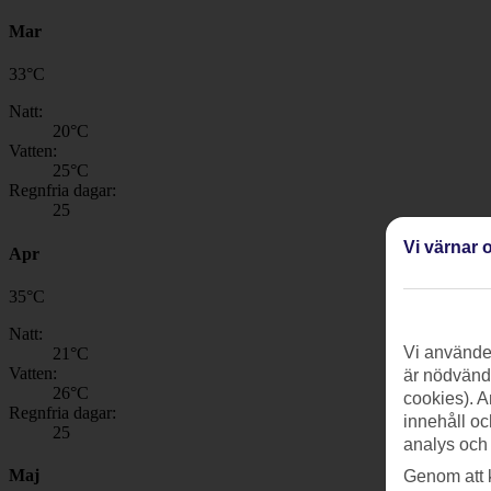
Mar
33
°
C
Natt:
20
°C
Vatten:
25
°C
Regnfria dagar:
25
Vi värnar o
Apr
35
°
C
Natt:
Vi använder
21
°C
Vatten:
är nödvändi
26
°C
cookies). A
Regnfria dagar:
innehåll oc
25
analys och
Maj
Genom att 