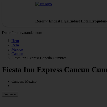
Resor
Endast Flyg
Endast Hotell
Erbjudan
Du är för närvarande inom
Hem
Resa
Mexico
Cancun
Fiesta Inn Express Cancún Cumbres
Fiesta Inn Express Cancún Cum
Cancun, Mexico
Se priser