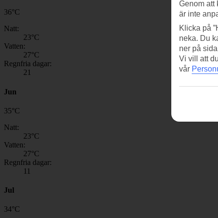
Genom att 
36
°
C
är inte anp
Klicka på ”
Natt:
23
°C
neka. Du ka
Vatten:
ner på sida
27
°C
Vi vill att
Regnfria dagar:
vår
Personu
21
Jun
35
°
C
Natt:
23
°C
Vatten:
27
°C
Regnfria dagar:
11
Jul
34
°
C