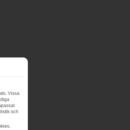
ats. Vissa
ndiga
anpassat
tistik och
kies.