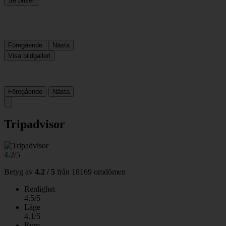
Se priser
Föregående
Nästa
Visa bildgalleri
Föregående
Nästa
Tripadvisor
4.2/5
Betyg av
4.2 / 5
från
18169 omdömen
Renlighet
4.5/5
Läge
4.1/5
Rum