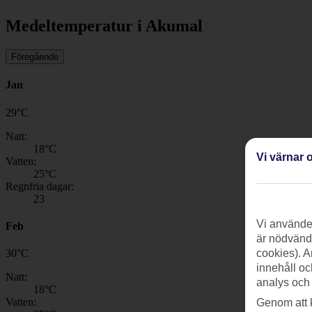
Medeltemperatur i Akumal
Föregående
Jan
29
°
C
Natt:
18
°C
Vi värnar o
Vatten:
25
°C
Regnfria dagar:
23
Vi använder
Feb
är nödvändi
30
°
C
cookies). A
innehåll oc
Natt:
analys och
18
°C
Vatten:
Genom att 