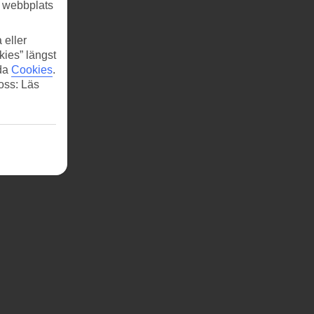
r webbplats
 eller
kies” längst
ida
Cookies
.
 oss: Läs