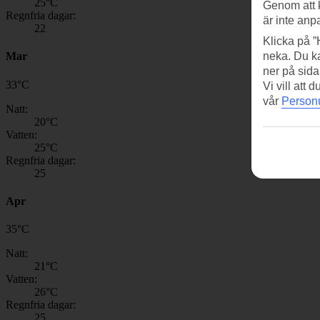
25
°C
Genom att 
Regnfria dagar:
är inte anp
22
Klicka på ”
Mar
neka. Du ka
ner på sida
33
°
C
Vi vill att
vår
Personu
Natt:
20
°C
Vatten:
25
°C
Regnfria dagar:
25
Apr
35
°
C
Natt:
21
°C
Vatten:
26
°C
Regnfria dagar:
25