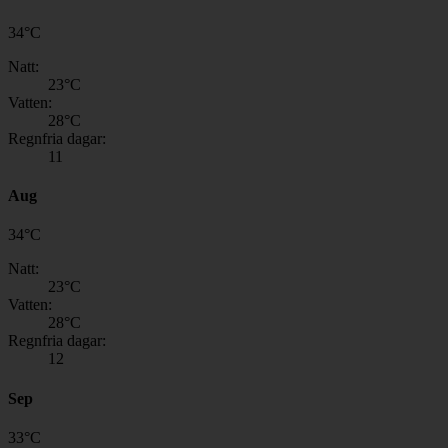
34
°
C
Natt:
23
°C
Vatten:
28
°C
Regnfria dagar:
11
Aug
34
°
C
Natt:
23
°C
Vatten:
28
°C
Regnfria dagar:
12
Sep
33
°
C