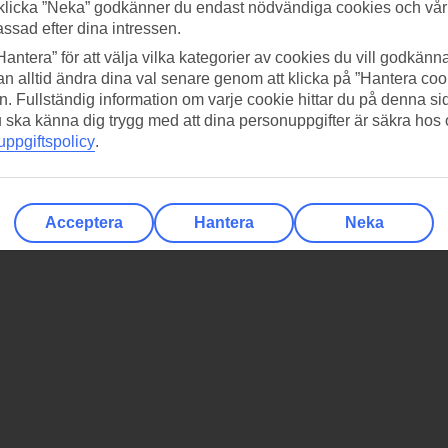
klicka ”Neka” godkänner du endast nödvändiga cookies och vå
assad efter dina intressen.
Hantera” för att välja vilka kategorier av cookies du vill godkänna
n alltid ändra dina val senare genom att klicka på ”Hantera coo
n. Fullständig information om varje cookie hittar du på denna s
 du ska känna dig trygg med att dina personuppgifter är säkra hos
ppgiftspolicy
.
Acceptera
Hantera
Neka