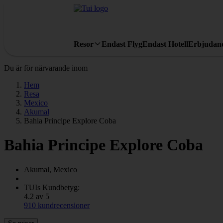
Resor
Endast Flyg
Endast Hotell
Erbjudan
Du är för närvarande inom
Hem
Resa
Mexico
Akumal
Bahia Principe Explore Coba
Bahia Principe Explore Coba
Akumal, Mexico
TUIs Kundbetyg:
4.2 av 5
910 kundrecensioner