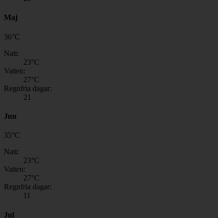
Maj
36
°
C
Natt:
23
°C
Vatten:
27
°C
Regnfria dagar:
21
Jun
35
°
C
Natt:
23
°C
Vatten:
27
°C
Regnfria dagar:
11
Jul