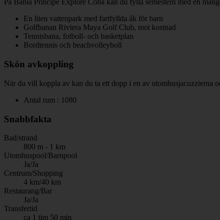
På Bahia Principe Explore Coba kan du fylla semestern med en mängd a
En liten vattenpark med fartfyllda åk för barn
Golfbanan Riviera Maya Golf Club, mot kostnad
Tennisbana, fotboll- och basketplan
Bordtennis och beachvolleyboll
Skön avkoppling
När du vill koppla av kan du ta ett dopp i en av utomhusjacuzzierna o
Antal rum : 1080
Snabbfakta
Bad/strand
800 m - 1 km
Utomhuspool/Barnpool
Ja/Ja
Centrum/Shopping
4 km/40 km
Restaurang/Bar
Ja/Ja
Transfertid
ca 1 tim 50 min