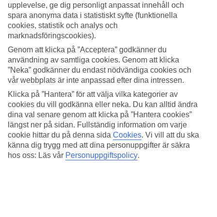
upplevelse, ge dig personligt anpassat innehåll och
Koppla av vid någon av de tre poolerna eller bege dig ner till den
spara anonyma data i statistiskt syfte (funktionella
vita sandstranden. För de små finns en separat barnpool.
cookies, statistik och analys och
Uppfriskande drycker kan beställas både vid poolen och på
marknadsföringscookies).
stranden. Vill du verkligen varva ner är det bara att kila bort till
LUX
Me Spa
för en massagebehandling.
Genom att klicka på ”Acceptera” godkänner du
användning av samtliga cookies. Genom att klicka
Yoga i solnedgången
”Neka” godkänner du endast nödvändiga cookies och
vår webbplats är inte anpassad efter dina intressen.
Här finns mycket aktiviteter att välja mellan:
Klicka på ”Hantera” för att välja vilka kategorier av
Beachvolleyboll, yoga och gym
cookies du vill godkänna eller neka. Du kan alltid ändra
Organiserade cykelturer
dina val senare genom att klicka på ”Hantera cookies”
Bootcamp och tennis
längst ner på sidan. Fullständig information om varje
Vindsurfing, snorkling och dykning
cookie hittar du på denna sida
Cookies
.
Vi vill att du ska
Internationell barn- och tonårsklubb
känna dig trygg med att dina personuppgifter är säkra
Middag och bio under stjärnorna
hos oss: Läs vår
Personuppgiftspolicy
.
Här erbjuds mat för alla humör och smaker. Förutom
huvudrestaurangen med buffémåltider serveras mauritisk street food
i
Chef’s Truck
på dagarna. I
Playa Beach Bar
kan du äta à la carte-
middag under stjärnorna med varm sand mellan tårna. Avsluta gärna
kvällen i
B-Bar
vid en av poolerna där det är skön loungestämning.