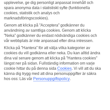
ön eller vattenbungalows som är byggda på långa bryggor ute i
upplevelse, ge dig personligt anpassat innehåll och
vattnet. I den grunda lagunen närmast vattenbungalowsen är det
spara anonyma data i statistiskt syfte (funktionella
mycket fin snorkling.
cookies, statistik och analys och
marknadsföringscookies).
Bra läge i övärlden
Genom att klicka på ”Acceptera” godkänner du
Du bor jämförelsevis nära flygplatsön och Maldivernas huvudstad
användning av samtliga cookies. Genom att klicka
Malé, vilket gör att båttransfer till hotellet bara tar ca 45 minuter.
”Neka” godkänner du endast nödvändiga cookies och
Plus att du enkelt kan göra en dagsutflykt till Malé och besöka
vår webbplats är inte anpassad efter dina intressen.
sevärdheter som nationalmuseet och Grand Mosque.
Klicka på ”Hantera” för att välja vilka kategorier av
Relaxa i hotellets spa
cookies du vill godkänna eller neka. Du kan alltid ändra
dina val senare genom att klicka på ”Hantera cookies”
Boka gärna in dig på ett spabesök i Chavana Spa som har både
längst ner på sidan. Fullständig information om varje
massage- och skönhetsbehandlingar som maniky och pedikyr. Eller
cookie hittar du på denna sida
Cookies
.
Vi vill att du ska
varför inte prova en renande saltskrubb med lime och ingefära.
känna dig trygg med att dina personuppgifter är säkra
hos oss: Läs vår
Personuppgiftspolicy
.
Paddelsurf och utmärkta dykförhållanden
Om du tröttnar på stillsamma aktiviteter så finns möjlighet att testa
vattensporter som paddelsurf, vindsurfing, kitesurfing och
vattenskidor. Det är dessutom utmärkta dykförhållanden kring
hotellön. På den största stranden i andra änden av ön finns planer för
beachvolleyboll och strandfotboll.