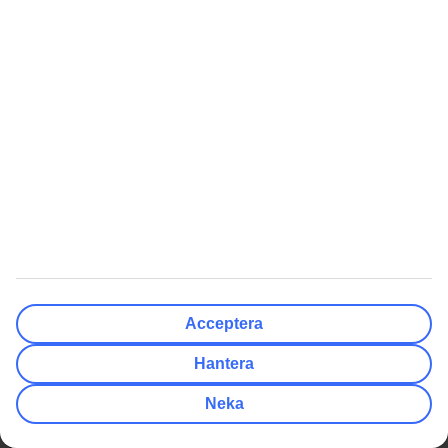
Tryggt med resegaranti
TUI-appen
Delbetala resan med TUI Card
myTUI
Villkor för erbjudanden
TUI Smiles Rewards Club
Workation
TUI Smiles Rewards Club -
Regler och villkor
Singelresor
Billiga Resor
Genvägar
Sista minuten resor
Resor till Kanarieöarna
Sista minuten med All Inclusive
Resor till Gran Canaria
Billiga resor till Grekland
Resor till Mexico
Billiga resor till Turkiet
Resor till Thailand
Acceptera
Billiga resor till Kroatien
Resor till Grekland
Hantera
Billiga resor till Thailand
Resor till Spanien
Mest Sökt
Populära Artiklar
Neka
Charterresor
Packlista för solsemestern
Flygresor
Flyga med barnvagn