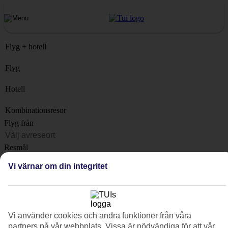
Flyg + hotell
Flyg
Hotell
Kombinationsresor
Flyg från
Resmål
Lista
Vi värnar om din integritet
När?
Hur länge?
1 vecka
Vi använder cookies och andra funktioner från våra
Antal resenärer
partners på vår webbplats. Vissa är nödvändiga för att vår