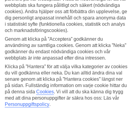
webbplats ska fungera pålitligt och säkert (nödvändiga
Sök
cookies). Andra hjälper oss att förbättra din upplevelse, ge
dig personligt anpassat innehåll och spara anonyma data
i statistiskt syfte (funktionella cookies, statistik och analys
och marknadsföringscookies).
Du är för närvarande inom
Genom att klicka på ”Acceptera” godkänner du
användning av samtliga cookies. Genom att klicka ”Neka”
Hem
godkänner du endast nödvändiga cookies och vår
Resmål
Kroatien
webbplats är inte anpassad efter dina intressen.
Makarska-rivieran
Klicka på ”Hantera” för att välja vilka kategorier av cookies
Baska Voda
du vill godkänna eller neka. Du kan alltid ändra dina val
Sista Minuten
senare genom att klicka på ”Hantera cookies” längst ner
på sidan. Fullständig information om varje cookie hittar du
STOR OUTLET FÖR RESOR!
på denna sida
Cookies
.
Vi vill att du ska känna dig trygg
Fynda nu »
med att dina personuppgifter är säkra hos oss: Läs vår
Personuppgiftspolicy
.
Sista Minuten Baska Voda
Hotelltips