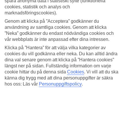
spara anonyma data i statistiskt syfte (funktionella
4/5
Standard
cookies, statistik och analys och
3.6/5
marknadsföringscookies).
Genom att klicka på ”Acceptera” godkänner du
Om hotellet
användning av samtliga cookies. Genom att klicka
”Neka” godkänner du endast nödvändiga cookies och
4*
vår webbplats är inte anpassad efter dina intressen.
Officiell klassificering
Klicka på ”Hantera” för att välja vilka kategorier av
Strandnära villor med pool
cookies du vill godkänna eller neka. Du kan alltid ändra
dina val senare genom att klicka på ”Hantera cookies”
På Istrian Villas Plava Laguna bor du i villor utspridda i en
längst ner på sidan. Fullständig information om varje
grönskande hotellträdgård strax utanför centrum i Umag. Här kan du
cookie hittar du på denna sida
Cookies
.
Vi vill att du ska
varva avkoppling med aktiva stunder. Till stranden är det några
känna dig trygg med att dina personuppgifter är säkra
hundra meter och du kan ta del av pooler för både stora och små,
hos oss: Läs vår
Personuppgiftspolicy
.
restauranger, tennis och lekplats för barnen.
Till Umags stadkärna med kullerstensgränder, kyrkor och små
butiker är det cirka 2 kilometer.
På hotellet finns:
WiFi
24 h reception