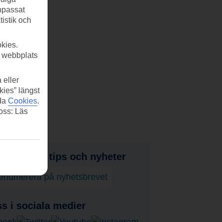
anpassat
tistik och
kies.
r webbplats
 eller
kies” längst
ida
Cookies
.
 oss: Läs
judanden, tips och nyheter
enumerera på nyhetsbrevet
ss i sociala medier