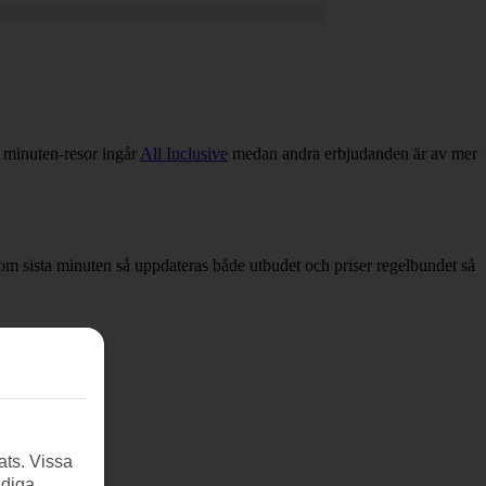
a minuten-resor ingår
All Inclusive
medan andra erbjudanden är av mer
ar om sista minuten så uppdateras både utbudet och priser regelbundet så
ats. Vissa
ndiga