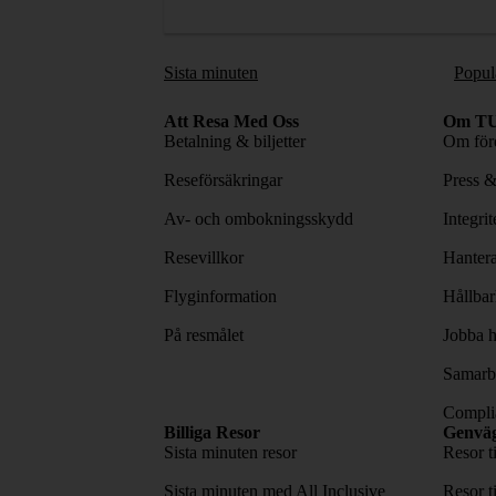
Sista minuten
Popul
Att Resa Med Oss
Om TU
Betalning & biljetter
Om före
Reseförsäkringar
Press 
Av- och ombokningsskydd
Integri
Resevillkor
Hantera
Flyginformation
Hållbar
På resmålet
Jobba h
Samarbe
Complia
Billiga Resor
Genvä
Sista minuten resor
Resor t
Sista minuten med All Inclusive
Resor t