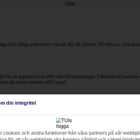
Sök
iga och billiga paketresor som tar dig till värmen. På vissa av våra sist
ngd för att anpassa resan efter dina förutsättningar. Eftersom det handl
 boka din nästa semester till Lopud!
m din integritet
 cookies och andra funktioner från våra partners på vår webbpl
ga för att vår webbplats ska fungera pålitligt och säkert (nödvä