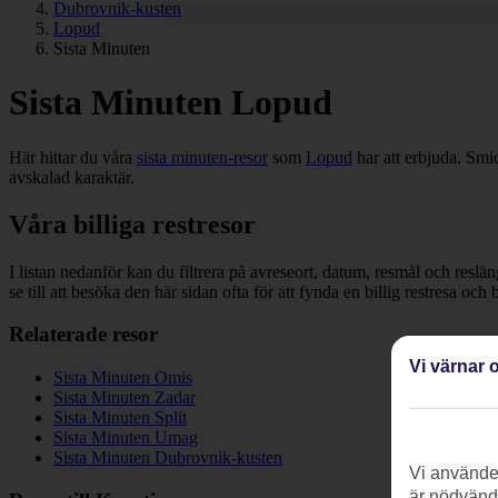
Dubrovnik-kusten
Lopud
Sista Minuten
Sista Minuten Lopud
Här hittar du våra
sista minuten-resor
som
Lopud
har att erbjuda. Smid
avskalad karaktär.
Våra billiga restresor
I listan nedanför kan du filtrera på avreseort, datum, resmål och reslä
se till att besöka den här sidan ofta för att fynda en billig restresa och
Relaterade resor
Vi värnar o
Sista Minuten Omis
Sista Minuten Zadar
Sista Minuten Split
Sista Minuten Umag
Sista Minuten Dubrovnik-kusten
Vi använder
är nödvändi