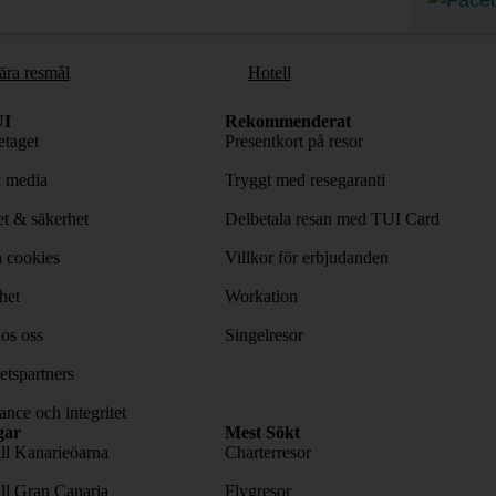
ära resmål
Hotell
I
Rekommenderat
taget
Presentkort på resor
& media
Tryggt med resegaranti
tet & säkerhet
Delbetala resan med TUI Card
 cookies
Villkor för erbjudanden
het
Workation
os oss
Singelresor
tspartners
nce och integritet
gar
Mest Sökt
ill Kanarieöarna
Charterresor
ill Gran Canaria
Flygresor