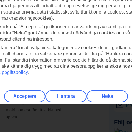
ndra hjälper oss att förbättra din upplevelse, ge dig personligt 
h spara anonyma data i statistiskt syfte (funktionella cookies, sta
 marknadsföringscookies).
klicka på ”Acceptera” godkänner du användning av samtliga coo
klicka ”Neka” godkänner du endast nödvändiga cookies och vå
assad efter dina intressen.
Hantera” för att välja vilka kategorier av cookies du vill godkänna
n alltid ändra dina val senare genom att klicka på ”Hantera coo
n. Fullständig information om varje cookie hittar du på denna s
 du ska känna dig trygg med att dina personuppgifter är säkra hos
ppgiftspolicy
.
adda ner TUI-appen idag!
Få erb
Acceptera
Hantera
Neka
Scanna QR-koden med din
Pr
mobilkamera för att ladda ned
appen.
Följ o