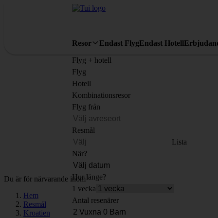
Resor
Endast Flyg
Endast Hotell
Erbjudan
Flyg + hotell
Flyg
Hotell
Kombinationsresor
Flyg från
Resmål
Lista
När?
Hur länge?
Du är för närvarande inom
1 vecka
Hem
Antal resenärer
Resmål
Kroatien