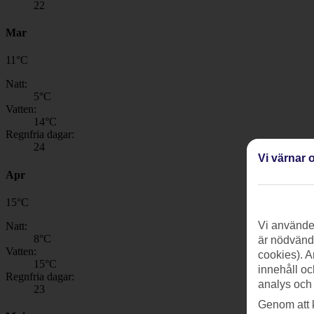
22
Mar
11
°
C
Natt:
5
°C
Vatten:
14
°C
Regnfria dagar:
24
Vi värnar o
Apr
15
°
C
Vi använder
Natt:
8
°C
är nödvändi
Vatten:
cookies). A
15
°C
innehåll oc
Regnfria dagar:
analys och
23
Genom att 