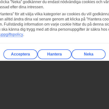
klicka ”Neka” godkänner du endast nödvändiga cookies och vå
assad efter dina intressen.
Hantera” för att välja vilka kategorier av cookies du vill godkänna
n alltid ändra dina val senare genom att klicka på ”Hantera coo
n. Fullständig information om varje cookie hittar du på denna s
 du ska känna dig trygg med att dina personuppgifter är säkra hos
ppgiftspolicy
.
Acceptera
Hantera
Neka