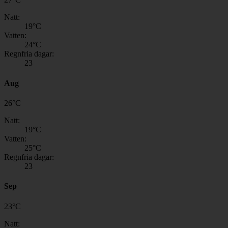
Natt:
19
°C
Vatten:
24
°C
Regnfria dagar:
23
Aug
26
°
C
Natt:
19
°C
Vatten:
25
°C
Regnfria dagar:
23
Sep
23
°
C
Natt: