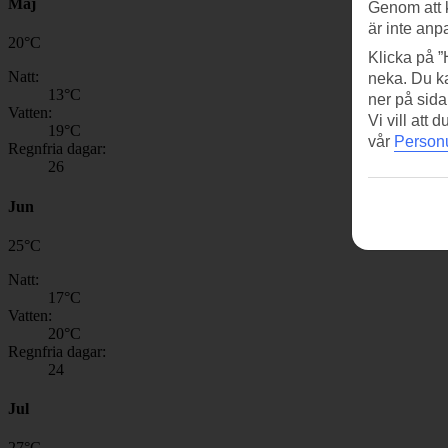
Maj
Genom att 
är inte anp
20
°
C
Klicka på ”
Natt:
neka. Du ka
13
°C
ner på sida
Vatten:
Vi vill att
19
°C
vår
Personu
Regnfria dagar:
26
Jun
25
°
C
Natt:
17
°C
Vatten:
20
°C
Regnfria dagar:
24
Jul
27
°
C