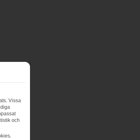
ats. Vissa
ndiga
anpassat
tistik och
kies.