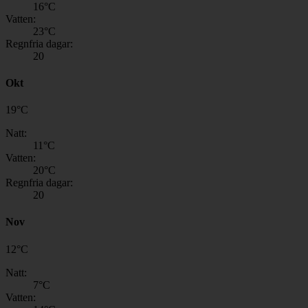
16
°C
Vatten:
23
°C
Regnfria dagar:
20
Okt
19
°
C
Natt:
11
°C
Vatten:
20
°C
Regnfria dagar:
20
Nov
12
°
C
Natt:
7
°C
Vatten: