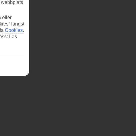
r webbplats
 eller
kies” längst
ida
Cookies
.
 oss: Läs