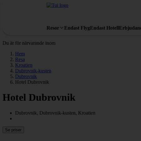
Resor
Endast Flyg
Endast Hotell
Erbjudan
Du är för närvarande inom
Hem
Resa
Kroatien
Dubrovnik-kusten
Dubrovnik
Hotel Dubrovnik
Hotel Dubrovnik
Dubrovnik, Dubrovnik-kusten, Kroatien
Se priser