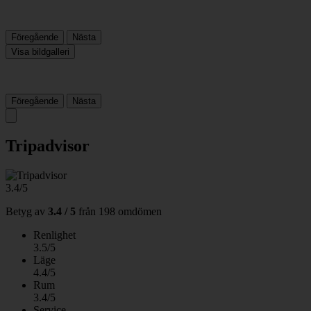
Föregående
Nästa
Visa bildgalleri
Föregående
Nästa
Tripadvisor
3.4/5
Betyg av
3.4 / 5
från
198 omdömen
Renlighet
3.5/5
Läge
4.4/5
Rum
3.4/5
Service