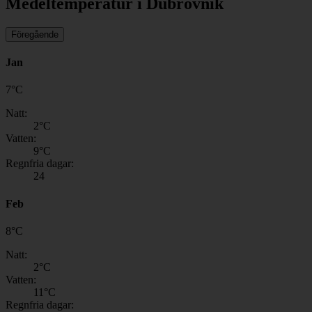
Medeltemperatur i Dubrovnik
Föregående
Jan
7
°
C
Natt:
2
°C
Vatten:
9
°C
Regnfria dagar:
24
Feb
8
°
C
Natt:
2
°C
Vatten:
11
°C
Regnfria dagar: