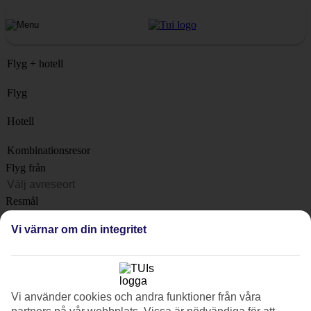
Flyg + hotell
Flyg
Hotell
Kombinationsresor
Flyg från
Resmål
Lista
Vi värnar om din integritet
När?
Hur länge?
1 vecka
Vi använder cookies och andra funktioner från våra
Antal resenärer