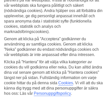
partners på vår webbplats. Vissa är nödvändiga för att
vår webbplats ska fungera pålitligt och säkert
Sök
(nödvändiga cookies). Andra hjälper oss att förbättra din
upplevelse, ge dig personligt anpassat innehåll och
spara anonyma data i statistiskt syfte (funktionella
cookies, statistik och analys och
Du är för närvarande inom
marknadsföringscookies).
Hem
Genom att klicka på ”Acceptera” godkänner du
Resmål
användning av samtliga cookies. Genom att klicka
Kap Verde
”Neka” godkänner du endast nödvändiga cookies och
Sal
vår webbplats är inte anpassad efter dina intressen.
Santa Maria
All Inclusive
Klicka på ”Hantera” för att välja vilka kategorier av
cookies du vill godkänna eller neka. Du kan alltid ändra
All Inclusive Santa Maria
dina val senare genom att klicka på ”Hantera cookies”
längst ner på sidan. Fullständig information om varje
cookie hittar du på denna sida
Cookies
.
Vi vill att du ska
I charmiga
Santa Maria
som är Kap Verdes främsta semesterort
känna dig trygg med att dina personuppgifter är säkra
finns flera All Inclusive-hotell att välja mellan. Med All Inclusive får
hos oss: Läs vår
Personuppgiftspolicy
.
du en extra skön och bekväm semester där du kan äta och dricka så
mycket du vill utan att behöva fundera på notan.
Hotelltips