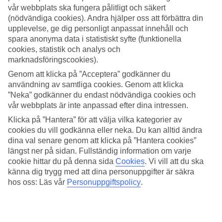
vår webbplats ska fungera pålitligt och säkert
Sök
(nödvändiga cookies). Andra hjälper oss att förbättra din
upplevelse, ge dig personligt anpassat innehåll och
spara anonyma data i statistiskt syfte (funktionella
cookies, statistik och analys och
marknadsföringscookies).
Du är för närvarande inom
Genom att klicka på ”Acceptera” godkänner du
Hem
användning av samtliga cookies. Genom att klicka
Resmål
Kap Verde
”Neka” godkänner du endast nödvändiga cookies och
Boa Vista
vår webbplats är inte anpassad efter dina intressen.
Sista Minuten
Klicka på ”Hantera” för att välja vilka kategorier av
cookies du vill godkänna eller neka. Du kan alltid ändra
Sista Minuten Boa Vista
dina val senare genom att klicka på ”Hantera cookies”
längst ner på sidan. Fullständig information om varje
Här hittar du våra sista minuten-resor som Boavista har att erbjuda.
cookie hittar du på denna sida
Cookies
.
Vi vill att du ska
Smidiga och billiga paketresor som tar dig till värmen. På vissa av
känna dig trygg med att dina personuppgifter är säkra
våra sista minuten-resor ingår
All Inclusive
medan andra
hos oss: Läs vår
Personuppgiftspolicy
.
erbjudanden är av mer avskalad karaktär - här finns något för alla
smaker och plånböcker.
Hotelltips