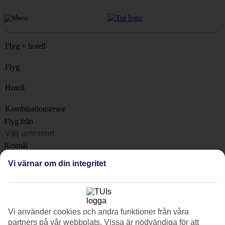
Flyg + hotell
Flyg
Hotell
Kombinationsresor
Flyg från
Resmål
Lista
Vi värnar om din integritet
När?
Hur länge?
1 vecka
Vi använder cookies och andra funktioner från våra
Antal resenärer
partners på vår webbplats. Vissa är nödvändiga för att