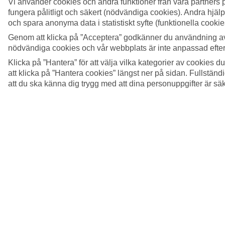
Vi använder cookies och andra funktioner från våra partners 
fungera pålitligt och säkert (nödvändiga cookies). Andra hjälp
och spara anonyma data i statistiskt syfte (funktionella cooki
Genom att klicka på ”Acceptera” godkänner du användning av
nödvändiga cookies och vår webbplats är inte anpassad efter
Klicka på ”Hantera” för att välja vilka kategorier av cookies 
att klicka på ”Hantera cookies” längst ner på sidan. Fullstän
att du ska känna dig trygg med att dina personuppgifter är sä
8/15
© Tourism Whistler / Justa Jeskova
9/15