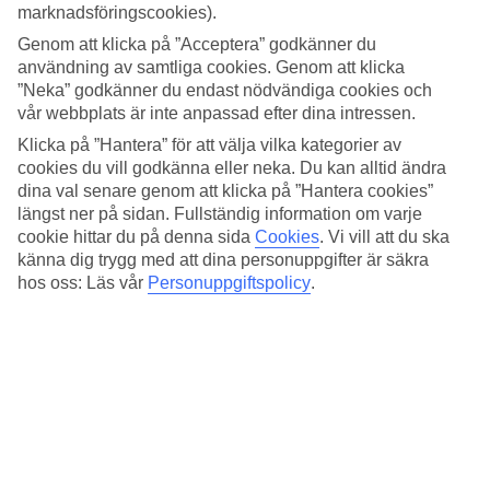
4.5/5
marknadsföringscookies).
Standard
3.8/5
Genom att klicka på ”Acceptera” godkänner du
användning av samtliga cookies. Genom att klicka
Om hotellet
”Neka” godkänner du endast nödvändiga cookies och
vår webbplats är inte anpassad efter dina intressen.
4*
Klicka på ”Hantera” för att välja vilka kategorier av
Officiell klassificering
cookies du vill godkänna eller neka. Du kan alltid ändra
dina val senare genom att klicka på ”Hantera cookies”
På en klippa vid havet
längst ner på sidan. Fullständig information om varje
cookie hittar du på denna sida
Cookies
.
Vi vill att du ska
Unahotels-Capotaormina har ett högt läge vid havet i Taormina
känna dig trygg med att dina personuppgifter är säkra
Mare med utsikt över den lilla ön Isola Bella och Etna. Här
spenderar du dagen vid den privata stranden eller på en solstol vid
hos oss: Läs vår
Personuppgiftspolicy
.
saltvattenspoolen. Hotellet erbjuder även två restauranger som
serverar sicilianska rätter, spa och träningsmöjligheter.
Passa på att göra ett besök i romantiska Taormina där du strosar i
små gränder med exklusiva butiker, glassbarer och restauranger.
På hotellet finns:
WiFi
AC