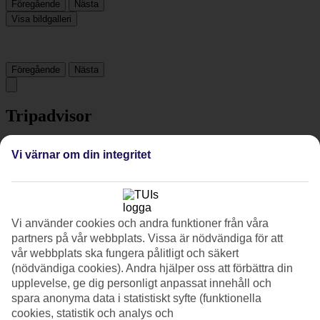
Föregående
Nästa
Visa bildgalleri
Föregående
Nästa
Tripadvisor
Vi värnar om din integritet
4.4/5
Betyg av
4.4 / 5
från
1923 omdömen
Renlighet
4.4/5
Vi använder cookies och andra funktioner från våra
Läge
partners på vår webbplats. Vissa är nödvändiga för att
4.8/5
vår webbplats ska fungera pålitligt och säkert
Rum
(nödvändiga cookies). Andra hjälper oss att förbättra din
4.1/5
upplevelse, ge dig personligt anpassat innehåll och
Service
4.4/5
spara anonyma data i statistiskt syfte (funktionella
Sovkvalitet
cookies, statistik och analys och