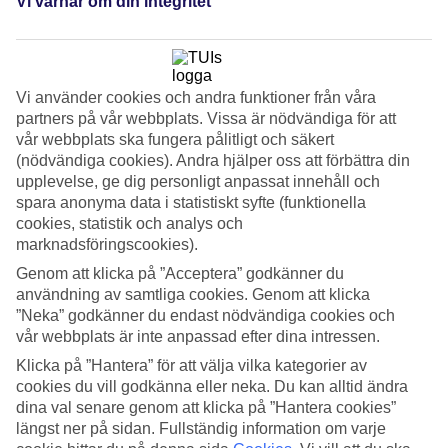
Vi värnar om din integritet
4/5
Standard
3.7/5
Om hotellet
Vi använder cookies och andra funktioner från våra
partners på vår webbplats. Vissa är nödvändiga för att
4*
vår webbplats ska fungera pålitligt och säkert
Officiell klassificering
(nödvändiga cookies). Andra hjälper oss att förbättra din
WiFi
upplevelse, ge dig personligt anpassat innehåll och
Välkänt hotell med anor från 20-talet
spara anonyma data i statistiskt syfte (funktionella
cookies, statistik och analys och
Nära stadsporten Porta Catania i Taorminas historiska centrum ligger
marknadsföringscookies).
det välkända hotellet Excelsior Palace med anor från 1920-talet.
Genom att klicka på ”Acceptera” godkänner du
Gågatan Corso Umberto med designbutiker ligger runt hörnet och
från poolområdet har du utsikt över havet och Naxosbukten.
användning av samtliga cookies. Genom att klicka
”Neka” godkänner du endast nödvändiga cookies och
Atmosfären på hotellet är lugn och vuxen och passar utmärkt för par.
vår webbplats är inte anpassad efter dina intressen.
Förutom en stor parkliknande trädgård med palmer, grusgångar och
pinjeträd har Excelsior Palace även bibliotek och sällskapsrum i
Klicka på ”Hantera” för att välja vilka kategorier av
brittisk kolonialstil. WiFi inom hela hotellet utan kostnad.
cookies du vill godkänna eller neka. Du kan alltid ändra
dina val senare genom att klicka på ”Hantera cookies”
Boka halvpension
längst ner på sidan. Fullständig information om varje