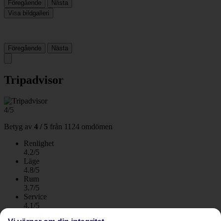
Föregående
Nästa
Visa bildgalleri
Föregående
Nästa
Tripadvisor
4/5
Betyg av
4 / 5
från
1124 omdömen
Renlighet
4.2/5
Läge
4.8/5
Rum
3.7/5
Service
4.1/5
Sovkvalitet