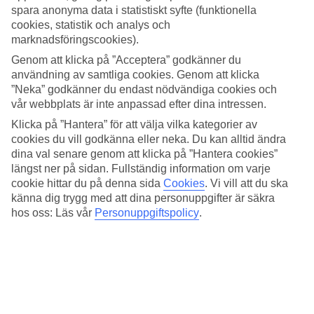
4.4/5
spara anonyma data i statistiskt syfte (funktionella
Standard
cookies, statistik och analys och
4.2/5
marknadsföringscookies).
Om hotellet
Genom att klicka på ”Acceptera” godkänner du
användning av samtliga cookies. Genom att klicka
4*
”Neka” godkänner du endast nödvändiga cookies och
Officiell klassificering
vår webbplats är inte anpassad efter dina intressen.
Det 4-stjärniga hotellet Mercure Siracusa Prometeo i Siracusa är ett
Klicka på ”Hantera” för att välja vilka kategorier av
hotell med bar, frukostbuffé och WiFi. På hotellet kan du njuta av
cookies du vill godkänna eller neka. Du kan alltid ändra
både massage och bastu. Är barnen med på resan finns barnvakt. På
dina val senare genom att klicka på ”Hantera cookies”
området finns det parkeringsmöjligheter. Följande kreditkort
längst ner på sidan. Fullständig information om varje
accepteras på hotellet: American Express, Diners Club, EC Maestro,
cookie hittar du på denna sida
Cookies
.
Vi vill att du ska
Mastercard och Visa.
känna dig trygg med att dina personuppgifter är säkra
hos oss: Läs vår
Personuppgiftspolicy
.
Snabbfakta
Bad/strand
2,8 km
Utomhuspool
Ja
Restaurang/Bar
Ja/Ja