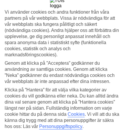
4.6/5
Standard
4.4/5
Vi använder cookies och andra funktioner från våra
partners på vår webbplats. Vissa är nödvändiga för att
Om hotellet
vår webbplats ska fungera pålitligt och säkert
(nödvändiga cookies). Andra hjälper oss att förbättra din
4*
upplevelse, ge dig personligt anpassat innehåll och
Officiell klassificering
spara anonyma data i statistiskt syfte (funktionella
WiFi
cookies, statistik och analys och
marknadsföringscookies).
Strandnära med takpool
Genom att klicka på ”Acceptera” godkänner du
Sunset Hotel är ett strandnära hotell beläget i Cefalù på Sicilien. På
användning av samtliga cookies. Genom att klicka
hotellet väntar en takpool med härlig utsikt över stranden. Här kan
”Neka” godkänner du endast nödvändiga cookies och
du varva sol och bad med stadsliv – ett perfekt val för vänner eller
vår webbplats är inte anpassad efter dina intressen.
par. Frukost ingår.
Klicka på ”Hantera” för att välja vilka kategorier av
Från hotellet har du gångavstånd till den gamla medeltidsstaden
cookies du vill godkänna eller neka. Du kan alltid ändra
Cefalù som bjuder på italiensk småstadscharm, kultur och historia.
dina val senare genom att klicka på ”Hantera cookies”
Här kan du strosa bland kullerstensgränder, trattorior, gelatobarer
längst ner på sidan. Fullständig information om varje
och butiker.
cookie hittar du på denna sida
Cookies
.
Vi vill att du ska
känna dig trygg med att dina personuppgifter är säkra
Takpool med utsikt
hos oss: Läs vår
Personuppgiftspolicy
.