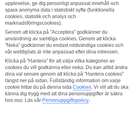
parasoll och en liten stege ner till vattnet.
upplevelse, ge dig personligt anpassat innehåll och
spara anonyma data i statistiskt syfte (funktionella
Flera pooler
cookies, statistik och analys och
marknadsföringscookies).
Välj mellan att simma några längder i den stora saltvattenpoolen
med havsutsikt eller koppla av i vuxenpoolen som ligger fridfullt
Genom att klicka på ”Acceptera” godkänner du
inbäddad i den lummiga trädgården. För familjens minsta finns en
användning av samtliga cookies. Genom att klicka
barnpool med vattenrutschkanor.
”Neka” godkänner du endast nödvändiga cookies och
vår webbplats är inte anpassad efter dina intressen.
Middag med havsutsikt
Klicka på ”Hantera” för att välja vilka kategorier av
Hotellets restauranger serverar en mix av internationella rätter och
cookies du vill godkänna eller neka. Du kan alltid ändra
klassiker från det italienska köket. På restaurang Al Grano kan du till
dina val senare genom att klicka på ”Hantera cookies”
exempel äta stenugnsbakad pizza med vykortsvacker utsikt över
längst ner på sidan. Fullständig information om varje
Brucolis uddspets och den vidsträckta horisonten.
cookie hittar du på denna sida
Cookies
.
Vi vill att du ska
känna dig trygg med att dina personuppgifter är säkra
Aktiviteter för stora och små
hos oss: Läs vår
Personuppgiftspolicy
.
På hotellet finns ett gym, flera tennisbanor och möjligheten att boka
vattensporter som segling och SUP. Här finns också en internationell
barnklubb som anordnar lekar, sporter och kreativa aktiviteter.
Några av bilderna i bildspelet är illustrationer. Bilderna på
soldäcket är en förhandsvisning av hur det är tänkt att se ut och kan