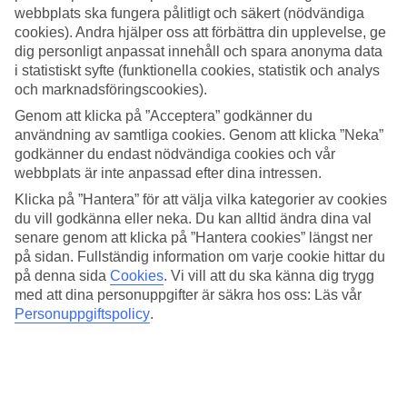
webbplats ska fungera pålitligt och säkert (nödvändiga
Sök
cookies). Andra hjälper oss att förbättra din upplevelse, ge
dig personligt anpassat innehåll och spara anonyma data
i statistiskt syfte (funktionella cookies, statistik och analys
och marknadsföringscookies).
Du är för närvarande inom
Genom att klicka på ”Acceptera” godkänner du
användning av samtliga cookies. Genom att klicka ”Neka”
Hem
godkänner du endast nödvändiga cookies och vår
Resmål
Italien
webbplats är inte anpassad efter dina intressen.
Sardinien
Klicka på ”Hantera” för att välja vilka kategorier av cookies
Castelsardo
du vill godkänna eller neka. Du kan alltid ändra dina val
All Inclusive
senare genom att klicka på ”Hantera cookies” längst ner
på sidan. Fullständig information om varje cookie hittar du
STOR OUTLET FÖR RESOR!
på denna sida
Cookies
.
Vi vill att du ska känna dig trygg
Fynda nu »
med att dina personuppgifter är säkra hos oss: Läs vår
Personuppgiftspolicy
.
All Inclusive Castelsardo
I
Castelsardo
erbjuder få hotell All Inclusive. För ett större utbud
rekommenderar vi att du kollar in vår sida med
All Inclusive-hotell
.