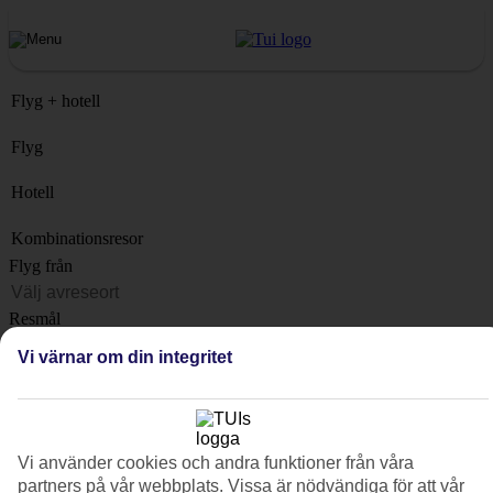
Flyg + hotell
Flyg
Hotell
Kombinationsresor
Flyg från
Resmål
Lista
Vi värnar om din integritet
När?
Hur länge?
1 vecka
Vi använder cookies och andra funktioner från våra
Antal resenärer
partners på vår webbplats. Vissa är nödvändiga för att vår