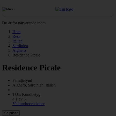
Du är för närvarande inom
Hem
Resa
Italien
Sardinien
Alghero
Residence Picale
Residence Picale
Familjefynd
Alghero, Sardinien, Italien
TUIs Kundbetyg:
4.1 av 5
59 kundrecensioner
Se priser