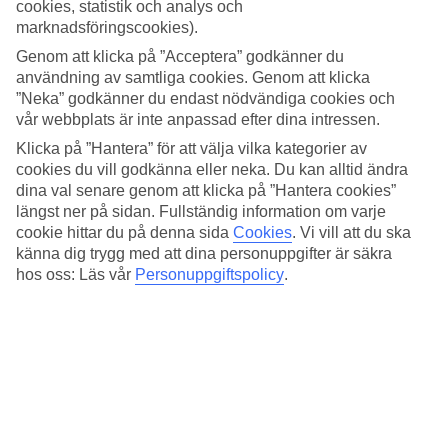
Lägenheter med balkong eller terrass
cookies, statistik och analys och
marknadsföringscookies).
Alla lägenheter har balkong eller terrass och är utrustade med pentry
Genom att klicka på ”Acceptera” godkänner du
och du som vill laga egen mat har områdets matbutik i närheten, där
användning av samtliga cookies. Genom att klicka
kan du även köpa färskt bröd i bageridelen.
”Neka” godkänner du endast nödvändiga cookies och
Italienska läckerheter
vår webbplats är inte anpassad efter dina intressen.
Klicka på ”Hantera” för att välja vilka kategorier av
Gillar du pizza, har du enligt våra gäster Algheros bästa pizzeria
cookies du vill godkänna eller neka. Du kan alltid ändra
tvärs över gatan från Residence Picale. Specialiteten är meterpizza.
dina val senare genom att klicka på ”Hantera cookies”
Ett tips från en av våra återkommande resenärer är att ta med en
längst ner på sidan. Fullständig information om varje
sådan och något kallt att dricka och ha picknick på stranden när
solen går ner.
cookie hittar du på denna sida
Cookies
.
Vi vill att du ska
känna dig trygg med att dina personuppgifter är säkra
Antal lägenheter : 72
hos oss: Läs vår
Personuppgiftspolicy
.
Snabbfakta
Bad/strand
25 m
Utomhuspool/Barnpool
Ja/Nej
Centrum/Shopping
1.6 km/1.6 km