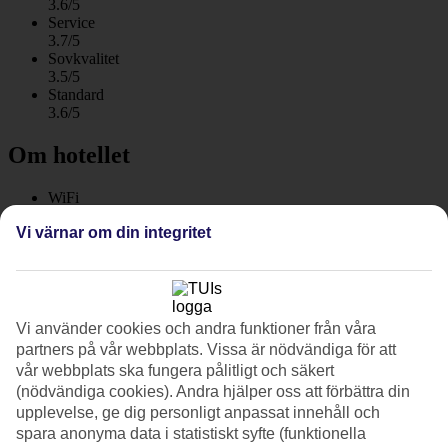
3.6/5
Service
3.7/5
Sovkvalitet
3.5/5
Standard
3.6/5
Om hotellet
WiFi
Vi värnar om din integritet
Mycket bra läge vid Lidostranden
Lägenhetshotell Residence Picale i Alghero har ett utmärkt läge vid
den lugna och långgrunda Lidostranden. Du bor i rymliga
lägenheter med plats för upp till sex personer. Ta en kvällspromenad
längs strandpromenaden in till Algheros gamla delar med gränder
Vi använder cookies och andra funktioner från våra
och uteserveringar.
partners på vår webbplats. Vissa är nödvändiga för att
vår webbplats ska fungera pålitligt och säkert
Varva lata dagar vid poolen med strandliv på Lidostranden som
(nödvändiga cookies). Andra hjälper oss att förbättra din
ligger ett stenkast från hotellet. Residence Picale består av flera
upplevelse, ge dig personligt anpassat innehåll och
byggnader i olika nivåer och har ett lugnt beläget poolområde.
spara anonyma data i statistiskt syfte (funktionella