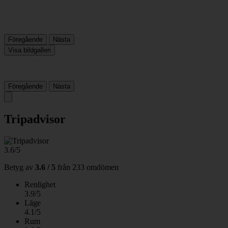
Föregående
Nästa
Visa bildgalleri
Föregående
Nästa
Tripadvisor
3.6/5
Betyg av
3.6 / 5
från
233 omdömen
Renlighet
3.9/5
Läge
4.1/5
Rum